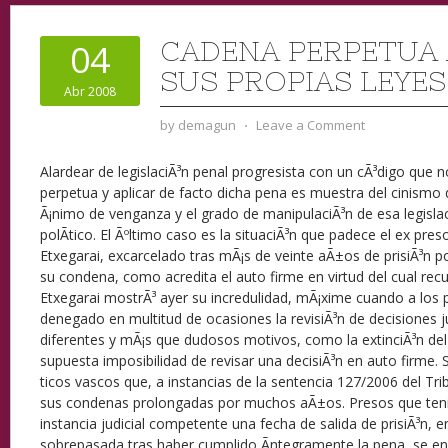
CADENA PERPETUA 
04
SUS PROPIAS LEYES
Abr 2008
by
demagun
⋅
Leave a Comment
Alardear de legislaciÃ³n penal progresista con un cÃ³digo que
perpetua y aplicar de facto dicha pena es muestra del cinismo 
Ã¡nimo de venganza y el grado de manipulaciÃ³n de esa legisla
polÃ­tico. El Ãºltimo caso es la situaciÃ³n que padece el ex pre
Etxegarai, excarcelado tras mÃ¡s de veinte aÃ±os de prisiÃ³n p
su condena, como acredita el auto firme en virtud del cual recup
Etxegarai mostrÃ³ ayer su incredulidad, mÃ¡xime cuando a los 
denegado en multitud de ocasiones la revisiÃ³n de decisiones ju
diferentes y mÃ¡s que dudosos motivos, como la extinciÃ³n del 
supuesta imposibilidad de revisar una decisiÃ³n en auto firme. 
ticos vascos que, a instancias de la sentencia 127/2006 del Tr
sus condenas prolongadas por muchos aÃ±os. Presos que teni
instancia judicial competente una fecha de salida de prisiÃ³n,
sobrepasada tras haber cumplido Ã­ntegramente la pena, se enf