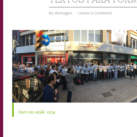
by
demagun
⋅
Leave a Comment
Fem no-violÃ¨ncia