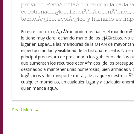
previsto. PeroÂ estaÂ no es solo la cada 
cuestionada globalizaciÃ³nÂ econÃ³mica, 
tecnolÃ³gico, ecolÃ³gico y humano es imp
En este contexto, Â¿cÃ³mo podemos hacer el mundo mÃ¡s
lo tiene muy claro, echando mano de los ejÃ©rcitos. No 
lugar en EspaÃ±a las maniobras de la OTAN de mayor t
espectacularidad y visibilidad de la historia reciente. No e
principal precursora de presionar a los gobiernos de sus 
que aumenten los recursos econÃ³micos (de los presupuest
destinados a mantener unas numerosas, bien armadas y
logÃ­sticos y de transporte militar, de ataque y destrucciÃ³
cualquier momento, en cualquier lugar y a cualquier enemi
quien manda aquÃ­.
Read More →