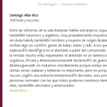
by
demagun
⋅
Leave a Comment
Santiago Alba Rico
FilÃ³sofo y escritor.
Entre las vÃ­ctimas de la sala Bataclan habÃ­a extranjeros: es
tambiÃ©n tunecinos y argelinos, muy probablemente musulman
sin duda habrÃ¡ tambiÃ©n hombres y mujeres de origen Ã¡rabe
tenÃ­an algo en comÃºn: ganas de bailar, beber y reÃ­r. A los q
explicaciÃ³n ideolÃ³gica en el atentado a partir del comunicad
la verdad, mucho mÃ¡s inquietante: el atentado es un dantesco 
orgullosa, lÃºcida y â€œrevolucionariaâ€ declaraciÃ³n de guerr
â€œburguesaâ€: os matamos sencillamente porque estÃ¡is vivo
ctimas rieran, bailaran y bebieran es importante, pero no porqu
haram
, segÃºn una estrecha interpretaciÃ³n del islam, sino por
personas normales con las que todos podemos sentirnos ident
ellas, tambiÃ©n afectados y amenazados.
Read More →