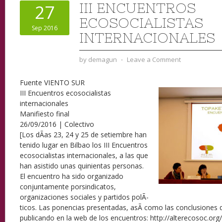
III ENCUENTROS
27
ECOSOCIALISTAS
Sep 2016
INTERNACIONALES
by
demagun
⋅
Leave a Comment
Fuente VIENTO SUR
III Encuentros ecosocialistas
internacionales
Manifiesto final
26/09/2016 | Colectivo
[Los dÃ­as 23, 24 y 25 de setiembre han
tenido lugar en Bilbao los III Encuentros
ecosocialistas internacionales, a las que
han asistido unas quinientas personas.
El encuentro ha sido organizado
conjuntamente porsindicatos,
organizaciones sociales y partidos polÃ­
ticos. Las ponencias presentadas, asÃ­ como las conclusiones de
publicando en la web de los encuentros: http://alterecosoc.org/