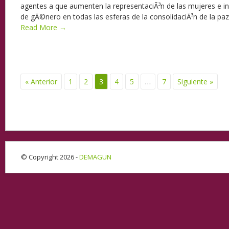
agentes a que aumenten la representaciÃ³n de las mujeres e i
de gÃ©nero en todas las esferas de la consolidaciÃ³n de la paz
Read More →
« Anterior
1
2
3
4
5
…
7
Siguiente »
© Copyright 2026 -
DEMAGUN