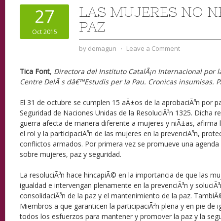
LAS MUJERES NO N
27
PAZ
Oct 2015
by
demagun
⋅
Leave a Comment
Tica Font
,
Directora del Instituto CatalÃ¡n Internacional por 
Centre DelÃ s dâ€™Estudis per la Pau. Cronicas insumisas. 
El 31 de octubre se cumplen 15 aÃ±os de la aprobaciÃ³n por p
Seguridad de Naciones Unidas de la ResoluciÃ³n 1325. Dicha re
guerra afecta de manera diferente a mujeres y niÃ±as, afirma 
el rol y la participaciÃ³n de las mujeres en la prevenciÃ³n, prote
conflictos armados. Por primera vez se promueve una agenda i
sobre mujeres, paz y seguridad.
La resoluciÃ³n hace hincapiÃ© en la importancia de que las muj
igualdad e intervengan plenamente en la prevenciÃ³n y soluciÃ³n
consolidaciÃ³n de la paz y el mantenimiento de la paz. TambiÃ
Miembros a que garanticen la participaciÃ³n plena y en pie de 
todos los esfuerzos para mantener y promover la paz y la segu