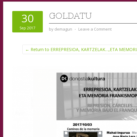
GOLDATU
30
Sep 2017
by
demagun
⋅
Leave a Comment
← Return to ERREPRESIOA, KARTZELAK…,ETA MEMO