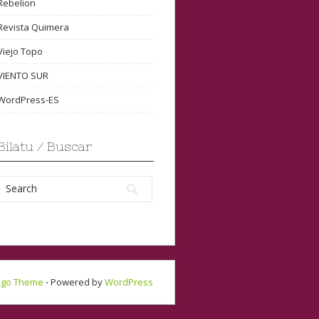
Rebelion
Revista Quimera
Viejo Topo
VIENTO SUR
WordPress-ES
Bilatu / Buscar
ngo Theme
⋅ Powered by
WordPress