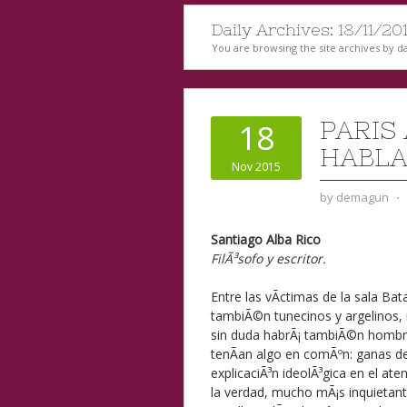
Daily Archives:
18/11/20
You are browsing the site archives by da
PARIS
18
HABL
Nov 2015
by
demagun
⋅
Santiago Alba Rico
FilÃ³sofo y escritor.
Entre las vÃ­ctimas de la sala Ba
tambiÃ©n tunecinos y argelinos,
sin duda habrÃ¡ tambiÃ©n hombre
tenÃ­an algo en comÃºn: ganas de 
explicaciÃ³n ideolÃ³gica en el at
la verdad, mucho mÃ¡s inquietante