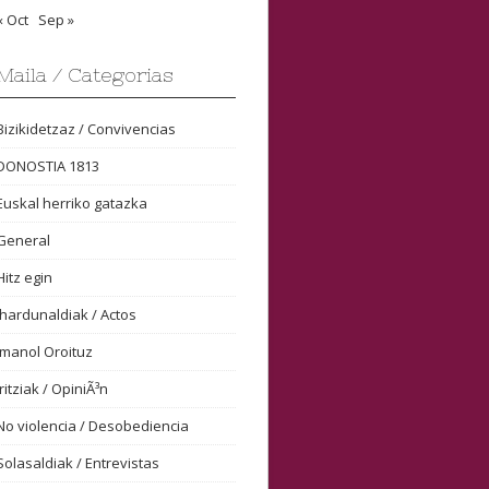
« Oct
Sep »
Maila / Categorias
Bizikidetzaz / Convivencias
DONOSTIA 1813
Euskal herriko gatazka
General
Hitz egin
Ihardunaldiak / Actos
Imanol Oroituz
Iritziak / OpiniÃ³n
No violencia / Desobediencia
Solasaldiak / Entrevistas