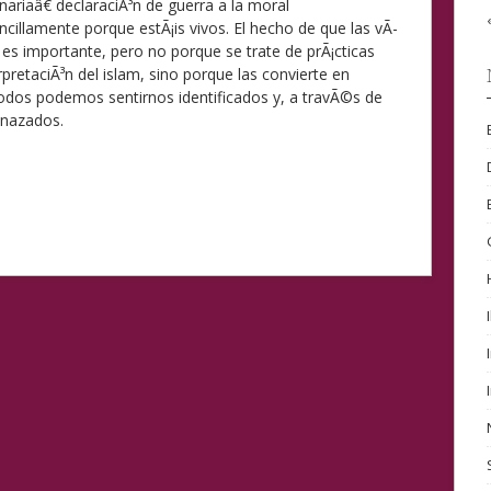
nariaâ€ declaraciÃ³n de guerra a la moral
llamente porque estÃ¡is vivos. El hecho de que las vÃ­
n es importante, pero no porque se trate de prÃ¡cticas
rpretaciÃ³n del islam, sino porque las convierte en
odos podemos sentirnos identificados y, a travÃ©s de
enazados.