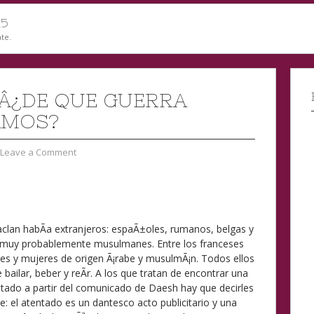
15
te.
 Â¿DE QUE GUERRA
AMOS?
Leave a Comment
taclan habÃ­a extranjeros: espaÃ±oles, rumanos, belgas y
 muy probablemente musulmanes. Entre los franceses
s y mujeres de origen Ã¡rabe y musulmÃ¡n. Todos ellos
bailar, beber y reÃ­r. A los que tratan de encontrar una
entado a partir del comunicado de Daesh hay que decirles
: el atentado es un dantesco acto publicitario y una