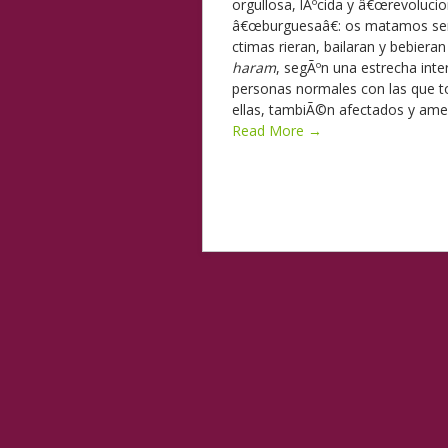
orgullosa, lÃºcida y â€œrevolucio
â€œburguesaâ€: os matamos senci
ctimas rieran, bailaran y bebiera
haram
, segÃºn una estrecha inte
personas normales con las que t
ellas, tambiÃ©n afectados y am
Read More →