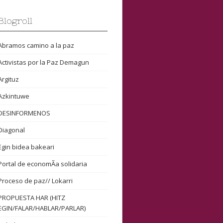
Blogroll
Abramos camino a la paz
Activistas por la Paz Demagun
Argituz
Azkintuwe
DESINFORMENOS
Diagonal
Egin bidea bakeari
Portal de economÃ­a solidaria
Proceso de paz// Lokarri
PROPUESTA HAR (HITZ
EGIN/FALAR/HABLAR/PARLAR)