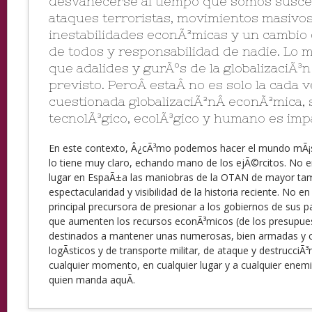
desvanecerse al tiempo que somos susce
ataques terroristas, movimientos masivos
inestabilidades econÃ³micas y un cambio 
de todos y responsabilidad de nadie. Lo m
que adalides y gurÃºs de la globalizaciÃ³n
previsto. PeroÂ estaÂ no es solo la cada 
cuestionada globalizaciÃ³nÂ econÃ³mica, 
tecnolÃ³gico, ecolÃ³gico y humano es imp
En este contexto, Â¿cÃ³mo podemos hacer el mundo mÃ¡s
lo tiene muy claro, echando mano de los ejÃ©rcitos. No 
lugar en EspaÃ±a las maniobras de la OTAN de mayor t
espectacularidad y visibilidad de la historia reciente. No e
principal precursora de presionar a los gobiernos de sus 
que aumenten los recursos econÃ³micos (de los presupuest
destinados a mantener unas numerosas, bien armadas y
logÃ­sticos y de transporte militar, de ataque y destrucciÃ³
cualquier momento, en cualquier lugar y a cualquier enemi
quien manda aquÃ­.