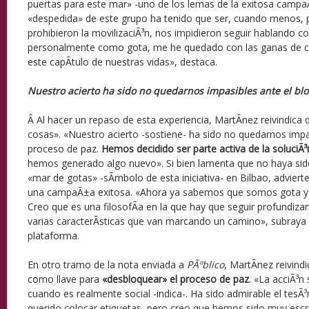
puertas para este mar» -uno de los lemas de la exitosa campa
«despedida» de este grupo ha tenido que ser, cuando menos, p
prohibieron la movilizaciÃ³n, nos impidieron seguir hablando co
personalmente como gota, me he quedado con las ganas de ce
este capÃ­tulo de nuestras vidas», destaca.
Nuestro acierto ha sido no quedarnos impasibles ante el bl
Â Al hacer un repaso de esta experiencia, MartÃ­nez reivindica 
cosas». «Nuestro acierto -sostiene- ha sido no quedarnos impa
proceso de paz.
Hemos decidido ser parte activa de la soluciÃ³
hemos generado algo nuevo». Si bien lamenta que no haya sido 
«mar de gotas» -sÃ­mbolo de esta iniciativa- en Bilbao, advier
una campaÃ±a exitosa. «Ahora ya sabemos que somos gota 
Creo que es una filosofÃ­a en la que hay que seguir profundiza
varias caracterÃ­sticas que van marcando un camino», subraya 
plataforma.
En otro tramo de la nota enviada a
PÃºblico
, MartÃ­nez reivindi
como llave para
«desbloquear» el proceso de paz
. «La acciÃ³n
cuando es realmente social -indica-. Ha sido admirable el tesÃ
querido colocar etiquetas, pero creo que hemos sido muy escr