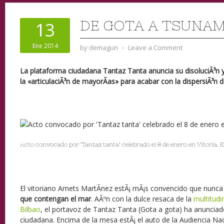
DE GOTA A TSUNAM
13
Ene 2014
by
demagun
⋅
Leave a Comment
La plataforma ciudadana Tantaz Tanta anuncia su disoluciÃ³n 
la «articulaciÃ³n de mayorÃ­as» para acabar con la dispersiÃ³n 
Acto convocado por ‘Tantaz tanta’ celebrado el 8 de enero en Vitoria. 
El vitoriano Amets MartÃ­nez estÃ¡ mÃ¡s convencido que nunc
que contengan el mar
. AÃºn con la dulce resaca de la
multitudi
Bilbao
, el portavoz de Tantaz Tanta (Gota a gota) ha anunciado
ciudadana. Encima de la mesa estÃ¡ el auto de la Audiencia Na