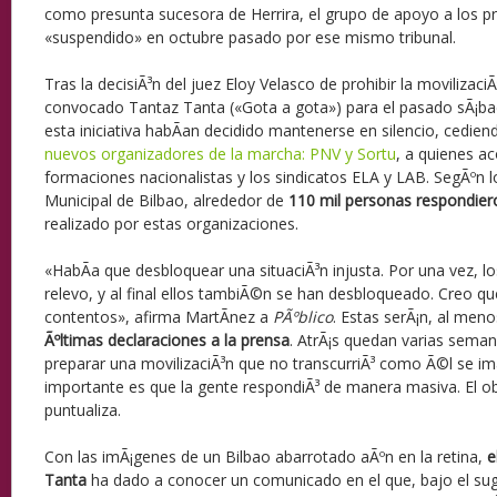
como presunta sucesora de Herrira, el grupo de apoyo a los p
«suspendido» en octubre pasado por ese mismo tribunal.
Tras la decisiÃ³n del juez Eloy Velasco de prohibir la movilizaci
convocado Tantaz Tanta («Gota a gota») para el pasado sÃ¡ba
esta iniciativa habÃ­an decidido mantenerse en silencio, cedie
nuevos organizadores de la marcha: PNV y Sortu
, a quienes 
formaciones nacionalistas y los sindicatos ELA y LAB. SegÃºn los
Municipal de Bilbao, alrededor de
110 mil personas respondier
realizado por estas organizaciones.
«HabÃ­a que desbloquear una situaciÃ³n injusta. Por una vez, lo
relevo, y al final ellos tambiÃ©n se han desbloqueado. Creo 
contentos», afirma MartÃ­nez a
PÃºblico
. Estas serÃ¡n, al me
Ãºltimas declaraciones a la prensa
. AtrÃ¡s quedan varias seman
preparar una movilizaciÃ³n que no transcurriÃ³ como Ã©l se im
importante es que la gente respondiÃ³ de manera masiva. El ob
puntualiza.
Con las imÃ¡genes de un Bilbao abarrotado aÃºn en la retina,
e
Tanta
ha dado a conocer un comunicado en el que, bajo el sug