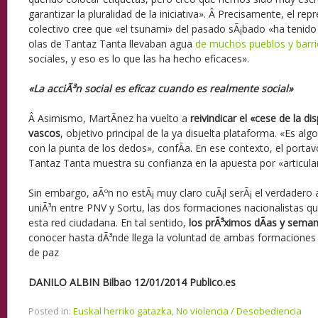
garantizar la pluralidad de la iniciativa». Â Precisamente, el re
colectivo cree que «el tsunami» del pasado sÃ¡bado «ha tenid
olas de Tantaz Tanta llevaban agua
de muchos pueblos y barr
sociales, y eso es lo que las ha hecho eficaces».
«La acciÃ³n social es eficaz cuando es realmente social»
Â Asimismo, MartÃ­nez ha vuelto a
reivindicar el «cese de la di
vascos
, objetivo principal de la ya disuelta plataforma. «Es a
con la punta de los dedos», confÃ­a. En ese contexto, el portav
Tantaz Tanta muestra su confianza en la apuesta por «articula
Sin embargo, aÃºn no estÃ¡ muy claro cuÃ¡l serÃ¡ el verdadero a
uniÃ³n entre PNV y Sortu, las dos formaciones nacionalistas q
esta red ciudadana. En tal sentido,
los prÃ³ximos dÃ­as y seman
conocer hasta dÃ³nde llega la voluntad de ambas formaciones
de paz
DANILO ALBIN
Bilbao
12/01/2014 Publico.es
Posted in:
Euskal herriko gatazka
,
No violencia / Desobediencia