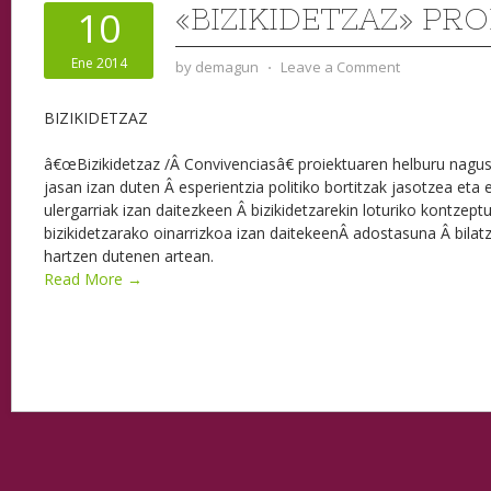
«BIZIKIDETZAZ» PR
10
Ene 2014
by
demagun
⋅
Leave a Comment
BIZIKIDETZAZ
â€œBizikidetzaz /Â Convivenciasâ€ proiektuaren helburu nagusi
jasan izan duten Â esperientzia politiko bortitzak jasotzea eta 
ulergarriak izan daitezkeen Â bizikidetzarekin loturiko kontzept
bizikidetzarako oinarrizkoa izan daitekeenÂ adostasuna Â bilat
hartzen dutenen artean.
Read More →