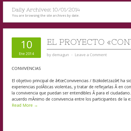
Daily Archives:
10/01/2014
You are browsing the site archives by date.
EL PROYECTO «CON
10
Ene 2014
by
demagun
⋅
Leave a Comment
CONVIVENCIAS
El objetivo principal de â€œConvivencias / Bizikidetzazâ€ ha s
experiencias polÃ­ticas violentas, y tratar de reflejarlas Â en 
la convivencia que puedan ser entendibles Â para el ciudadano
acuerdo mÃ­nimo de convivencia entre los participantes de la e
Read More →