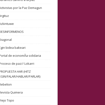
Activistas por la Paz Demagun
Argituz
Azkintuwe
DESINFORMENOS
Diagonal
Egin bidea bakeari
Portal de economÃ­a solidaria
Proceso de paz// Lokarri
PROPUESTA HAR (HITZ
EGIN/FALAR/HABLAR/PARLAR)
Rebelion
Revista Quimera
Viejo Topo