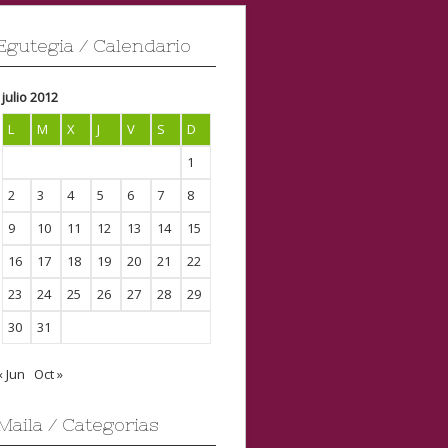
Egutegia / Calendario
julio 2012
L
M
X
J
V
S
D
1
2
3
4
5
6
7
8
9
10
11
12
13
14
15
16
17
18
19
20
21
22
23
24
25
26
27
28
29
30
31
« Jun
Oct »
Maila / Categorias