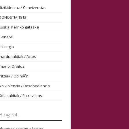
Bizikidetzaz / Convivencias
DONOSTIA 1813
Euskal herriko gatazka
General
Hitz egin
Ihardunaldiak / Actos
Imanol Oroituz
Iritziak / OpiniÃ³n
No violencia / Desobediencia
Solasaldiak / Entrevistas
Blogroll
Abramos camino a la paz