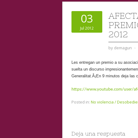
AFECT
03
PREMI
Jul 2012
2012
by
demagun
⋅
Les entregan un premio a su asociaci
suelta un discurso impresionantement
Generalitat.Â¡En 9 minutos deja las c
https://www.youtube.com/user/afe
Posted in:
No violencia / Desobedie
Deja una respuesta