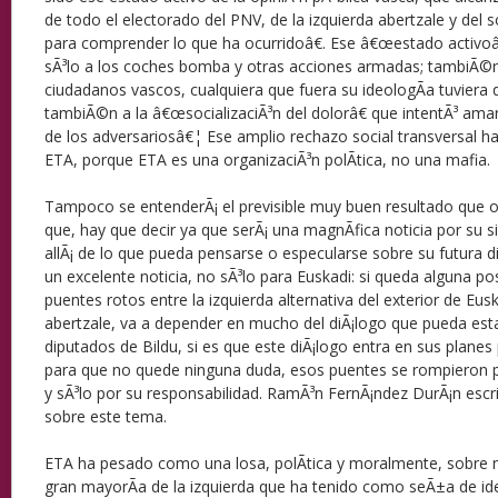
de todo el electorado del PNV, de la izquierda abertzale y del so
para comprender lo que ha ocurridoâ€. Ese â€œestado activoâ
sÃ³lo a los coches bomba y otras acciones armadas; tambiÃ
ciudadanos vascos, cualquiera que fuera su ideologÃ­a tuviera q
tambiÃ©n a la â€œsocializaciÃ³n del dolorâ€ que intentÃ³ amarg
de los adversariosâ€¦ Ese amplio rechazo social transversal 
ETA, porque ETA es una organizaciÃ³n polÃ­tica, no una mafia.
Tampoco se entenderÃ¡ el previsible muy buen resultado que ob
que, hay que decir ya que serÃ¡ una magnÃ­fica noticia por su s
allÃ¡ de lo que pueda pensarse o especularse sobre su futura din
un excelente noticia, no sÃ³lo para Euskadi: si queda alguna pos
puentes rotos entre la izquierda alternativa del exterior de Eusk
abertzale, va a depender en mucho del diÃ¡logo que pueda est
diputados de Bildu, si es que este diÃ¡logo entra en sus planes p
para que no quede ninguna duda, esos puentes se rompieron p
y sÃ³lo por su responsabilidad. RamÃ³n FernÃ¡ndez DurÃ¡n escr
sobre este tema.
ETA ha pesado como una losa, polÃ­tica y moralmente, sobre no
gran mayorÃ­a de la izquierda que ha tenido como seÃ±a de iden