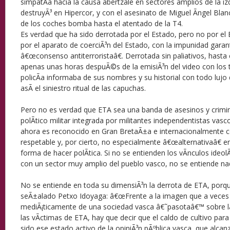
simpatÃ­a hacia la causa abertzale en sectores amplios de la iz
destruyÃ³ en Hipercor, y con el asesinato de Miguel Ãngel Blanc
de los coches bomba hasta el atentado de la T4.
Es verdad que ha sido derrotada por el Estado, pero no por el
por el aparato de coerciÃ³n del Estado, con la impunidad garan
â€œconsenso antiterroristaâ€. Derrotada sin paliativos, hasta 
apenas unas horas despuÃ©s de la emisiÃ³n del video con los 
policÃ­a informaba de sus nombres y su historial con todo lujo d
asÃ­ el siniestro ritual de las capuchas.
Pero no es verdad que ETA sea una banda de asesinos y crimin
polÃ­tico militar integrada por militantes independentistas vas
ahora es reconocido en Gran BretaÃ±a e internacionalmente 
respetable y, por cierto, no especialmente â€œalternativaâ€ en
forma de hacer polÃ­tica. Si no se entienden los vÃ­nculos ideol
con un sector muy amplio del pueblo vasco, no se entiende na
No se entiende en toda su dimensiÃ³n la derrota de ETA, por
seÃ±alado Petxo Idoyaga: â€œFrente a la imagen que a veces
mediÃ¡ticamente de una sociedad vasca â€˜pasotaâ€™ sobre la
las vÃ­ctimas de ETA, hay que decir que el caldo de cultivo par
sido ese estado activo de la opiniÃ³n pÃºblica vasca, que alcan