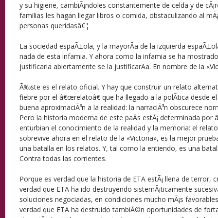
y su higiene, cambiÃ¡ndoles constantemente de celda y de cÃ¡r
familias les hagan llegar libros o comida, obstaculizando al m
personas queridasâ€¦
La sociedad espaÃ±ola, y la mayorÃ­a de la izquierda espaÃ±o
nada de esta infamia. Y ahora como la infamia se ha mostrado 
justificarla abiertamente se la justificarÃ­a. En nombre de la «Vic
Ã‰ste es el relato oficial. Y hay que construir un relato alterna
fiebre por el â€œrelatoâ€ que ha llegado a la polÃ­tica desde 
buena aproximaciÃ³n a la realidad: la narraciÃ³n obscurece nor
Pero la historia moderna de este paÃ­s estÃ¡ determinada por 
enturbian el conocimiento de la realidad y la memoria: el relato
sobrevive ahora en el relato de la «Victoria», es la mejor prueb
una batalla en los relatos. Y, tal como la entiendo, es una batal
Contra todas las corrientes.
Porque es verdad que la historia de ETA estÃ¡ llena de terror, 
verdad que ETA ha ido destruyendo sistemÃ¡ticamente sucesiva
soluciones negociadas, en condiciones mucho mÃ¡s favorables 
verdad que ETA ha destruido tambiÃ©n oportunidades de forta