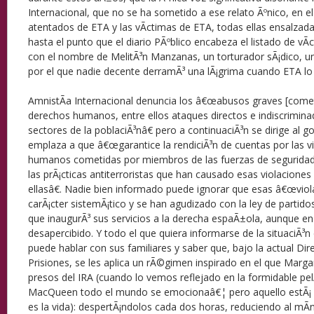
Internacional, que no se ha sometido a ese relato Ãºnico, en el
atentados de ETA y las vÃ­ctimas de ETA, todas ellas ensalzada
hasta el punto que el diario PÃºblico encabeza el listado de vÃ
con el nombre de MelitÃ³n Manzanas, un torturador sÃ¡dico, un 
por el que nadie decente derramÃ³ una lÃ¡grima cuando ETA lo
AmnistÃ­a Internacional denuncia los â€œabusos graves [comet
derechos humanos, entre ellos ataques directos e indiscrimin
sectores de la poblaciÃ³nâ€ pero a continuaciÃ³n se dirige al g
emplaza a que â€œgarantice la rendiciÃ³n de cuentas por las v
humanos cometidas por miembros de las fuerzas de seguridad y
las prÃ¡cticas antiterroristas que han causado esas violaciones
ellasâ€. Nadie bien informado puede ignorar que esas â€œviol
carÃ¡cter sistemÃ¡tico y se han agudizado con la ley de partid
que inaugurÃ³ sus servicios a la derecha espaÃ±ola, aunque 
desapercibido. Y todo el que quiera informarse de la situaciÃ³n
puede hablar con sus familiares y saber que, bajo la actual Dir
Prisiones, se les aplica un rÃ©gimen inspirado en el que Marg
presos del IRA (cuando lo vemos reflejado en la formidable pe
MacQueen todo el mundo se emocionaâ€¦ pero aquello estÃ¡ mu
es la vida): despertÃ¡ndolos cada dos horas, reduciendo al mÃ­n