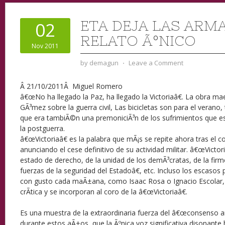
ETA DEJA LAS ARMA
02
RELATO ÃºNICO
Nov 2011
by
demagun
⋅
Leave a Comment
Â 21/10/2011Â Miguel Romero
â€œNo ha llegado la Paz, ha llegado la Victoriaâ€. La obra m
GÃ³mez sobre la guerra civil, Las bicicletas son para el verano
que era tambiÃ©n una premoniciÃ³n de los sufrimientos que e
la postguerra.
â€œVictoriaâ€ es la palabra que mÃ¡s se repite ahora tras el
anunciando el cese definitivo de su actividad militar. â€œVictor
estado de derecho, de la unidad de los demÃ³cratas, de la fir
fuerzas de la seguridad del Estadoâ€, etc. Incluso los escasos 
con gusto cada maÃ±ana, como Isaac Rosa o Ignacio Escolar, 
crÃ­tica y se incorporan al coro de la â€œVictoriaâ€.
Es una muestra de la extraordinaria fuerza del â€œconsenso ant
durante estos aÃ±os, que la Ãºnica voz significativa disonante 