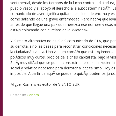
sentimental, desde los tiempos de la lucha contra la dictadura, 
pueblo vasco y el apoyo al derecho a la autodeterminaciÃ³n. Es
comunicado de ayer significa quitarse esa losa de encima y es n
como saliendo de una grave enfermedad. Pero habrÃ¡ que leva
antes de que llegue una paz que merezca ese nombre y esas n
estÃ¡n colocando con el relato de la «Victoria».
Y el relato alternativo no es el del comunicado de ETA, que p
su derrota, sino las bases para reconstruir condiciones necesa
la ciudadanÃ­a vasca. Una vida en comÃºn que estarÃ¡ inmersa e
polÃ­ticos muy duros, propios de la crisis capitalista, bajo la vi
SerÃ¡ muy difÃ­cil que se pueda construir en ellos una izquierda
social y polÃ­tica necesaria para derrotar al capitalismo. Hoy es
imposible. A partir de aquÃ­ se puede, o quizÃ¡s podemos juntos,
Miguel Romero es editor de VIENTO SUR
Posted in:
General