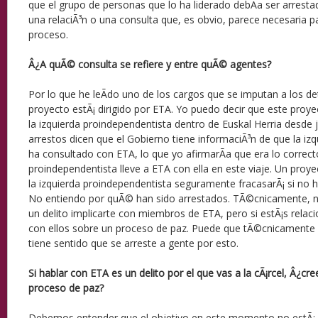
que el grupo de personas que lo ha liderado debÃ­a ser arres
una relaciÃ³n o una consulta que, es obvio, parece necesaria p
proceso.
Â¿A quÃ© consulta se refiere y entre quÃ© agentes?
Por lo que he leÃ­do uno de los cargos que se imputan a los d
proyecto estÃ¡ dirigido por ETA. Yo puedo decir que este proye
la izquierda proindependentista dentro de Euskal Herria desde 
arrestos dicen que el Gobierno tiene informaciÃ³n de que la iz
ha consultado con ETA, lo que yo afirmarÃ­a que era lo correcto.
proindependentista lleve a ETA con ella en este viaje. Un proyec
la izquierda proindependentista seguramente fracasarÃ¡ si no hay
No entiendo por quÃ© han sido arrestados. TÃ©cnicamente, 
un delito implicarte con miembros de ETA, pero si estÃ¡s rela
con ellos sobre un proceso de paz. Puede que tÃ©cnicamente s
tiene sentido que se arreste a gente por esto.
Si hablar con ETA es un delito por el que vas a la cÃ¡rcel, Â¿cr
proceso de paz?
Debemos entender que el objetivo en este momento no estÃ¡