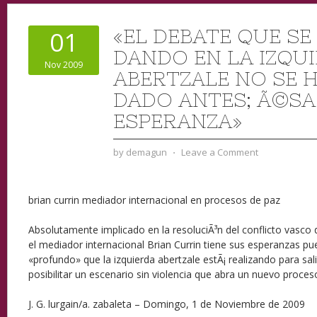
«EL DEBATE QUE SE
01
DANDO EN LA IZQU
Nov 2009
ABERTZALE NO SE H
DADO ANTES; Ã©SA
ESPERANZA»
by
demagun
⋅
Leave a Comment
brian currin
mediador internacional en procesos de paz
Absolutamente implicado en la resoluciÃ³n del conflicto vasco
el mediador internacional Brian Currin tiene sus esperanzas pu
«profundo» que la izquierda abertzale estÃ¡ realizando para sali
posibilitar un escenario sin violencia que abra un nuevo proce
J. G. lurgain/a. zabaleta – Domingo, 1 de Noviembre de 2009