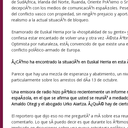
de SudÃ¡frica, Irlanda del Norte, Ruanda, Oriente PrÃ³ximo o Sr
decepciÃ³n con los medios de comunicaciÃ³n espaÃ±oles. Pese 
del conflicto vasco con propiedad, sin ningÃºn prejuicio y apo
realismo a la actual situaciÃ³n de bloqueo.
Enamorado de Euskal Herria por la «hospitalidad de su gente» y
confiesa estar encantado de volver una y otra vez -Ã©sta Ãºltim
Optimista por naturaleza, estÃ¡ convencido de que existe una 
conflicto polÃ­tico-armado de Europa.
Â¿CÃ³mo ha encontrado la situaciÃ³n en Euskal Herria en esta Ã
Parece que hay una mezcla de esperanza y abatimiento, un nive
particularmente sobre los arrestos del dÃ­a 13 de octubre.
Una emisora de radio hizo pÃºblico recientemente un informe r
espaÃ±ola, en el que se afirma que usted se reuniÃ³ a mediad
Arnaldo Otegi y el abogado Urko Aiartza. Â¿QuÃ© hay de ciert
El reportero que dijo eso no me preguntÃ³ a mÃ­ sobre esa reu
comentarlo. Lo que sÃ­ puedo decir es que durante los Ãºltim
implicado en discusiones sobre una nueva estrategia polÃ­tica