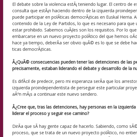
El debate sobre la violencia estÃ¡ teniendo lugar. El centro de e
consulta que estÃ¡n haciendo dentro de la izquierda proindep
puede participar en polÃ­ticas democrÃ¡ticas en Euskal Herria.
contenido de la Ley de Partidos, lo que es necesario para que u
estar prohibido. Sabemos cuÃ¡les son los requisitos. Por lo que
embarcarse en un nuevo proyecto polÃ­tico del que hemos oÃ­d
hace ya tiempo, deberÃ­a ser obvio quÃ© es lo que se debe hac
ticas democrÃ¡ticas.
Â¿QuÃ© consecuencias pueden tener las detenciones de las p
precisamente, estaban liderando el debate y desarrollo de la n
Es difÃ­cil de predecir, pero mi esperanza serÃ­a que los arrest
izquierda proindependentista de perseguir este particular proy
aÃºn mÃ¡s a continuar este nuevo sendero.
Â¿Cree que, tras las detenciones, hay personas en la izquierda
liderar el proceso y seguir ese camino?
DirÃ­a que sÃ­ hay gente capaz de hacerlo. Sabiendo, como sÃ
proceso, que se trata de un nuevo proyecto polÃ­tico, no enti