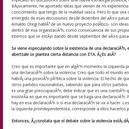
BÃ¡sicamente, he aportado ideas que vienen de mi experiencia 
conocimiento que tengo de la realidad vasca. Pero lo que sea 
emergido de esas discusiones desde diciembre del aÃ±o pasad
Arnaldo Otegi hablÃ³ de un nuevo proyecto polÃ­tico- son idea
dentro de esa organizaciÃ³n, como consecuencia de sus propia
internos que se estÃ¡n dando desde septiembre del aÃ±o pasa
Se viene especulando sobre la existencia de una declaraciÃ³n, e
abertzale se plantea cierta distancia con ETA. Â¿Es asÃ­?
Creo que es importante que en algÃºn momento la izquierda p
una declaraciÃ³n sobre la violencia. Creo que todo el mundo en
habrÃ¡ una posiciÃ³n pÃºblica sobre la violencia. El hecho de 
otros partidos nacionalistas, sabiendo que para otros partidos n
es una gran preocupaciÃ³n, debe indicar que es una cuestiÃ³n 
insistirÃ­a en que es importante que se haga una declaraciÃ³n
hay en esa declaraciÃ³n o si esa declaraciÃ³n se va a hacer. L
la izquierda proindependentista, corresponde a ellos hacerlos p
Entonces, Â¿constata que el debate sobre la violencia estÃ¡ d