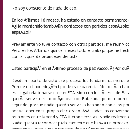
No soy consciente de nada de eso.
En los Ãºltimos 16 meses, ha estado en contacto permanente co
Â¿Ha mantenido tambiÃ©n contactos con partidos espaÃ±oles
espaÃ±ol?
Previamente yo tuve contacto con otros partidos, me reunÃ­ c
Pero en los Ãºltimos quince meses todo el trabajo que he hec
con la izquierda proindependentista.
Usted participÃ³ en el Ãºltimo proceso de paz vasco. Â¿Por qu
Desde mi punto de visto ese proceso fue fundamentalmente 
Porque no hubo ningÃºn tipo de transparencia. No podÃ­an ha
era ilegal relacionarse no con ETA, sino con los lÃ­deres de Ba
querÃ­a ser visto relacionÃ¡ndose con Batasuna, primero porque
segundo, porque nadie querÃ­a ser visto hablando con ellos po
podÃ­a tener en su propio electorado. AsÃ­, todas las conversa
reuniones entre Madrid y ETA fueron secretas. Nadie realmen
Nadie querÃ­a reconocer pÃºblicamente que habÃ­a un proceso
experiencia, para que un proceso de paz funcione, necesita ser