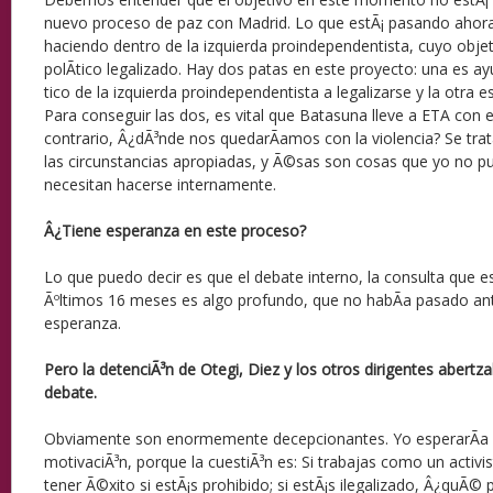
nuevo proceso de paz con Madrid. Lo que estÃ¡ pasando ahora
haciendo dentro de la izquierda proindependentista, cuyo obje
polÃ­tico legalizado. Hay dos patas en este proyecto: una es a
tico de la izquierda proindependentista a legalizarse y la otra e
Para conseguir las dos, es vital que Batasuna lleve a ETA con e
contrario, Â¿dÃ³nde nos quedarÃ­amos con la violencia? Se tra
las circunstancias apropiadas, y Ã©sas son cosas que yo no p
necesitan hacerse internamente.
Â¿Tiene esperanza en este proceso?
Lo que puedo decir es que el debate interno, la consulta que es
Ãºltimos 16 meses es algo profundo, que no habÃ­a pasado an
esperanza.
Pero la detenciÃ³n de Otegi, Diez y los otros dirigentes abertz
debate.
Obviamente son enormemente decepcionantes. Yo esperarÃ­a
motivaciÃ³n, porque la cuestiÃ³n es: Si trabajas como un activi
tener Ã©xito si estÃ¡s prohibido; si estÃ¡s ilegalizado, Â¿quÃ