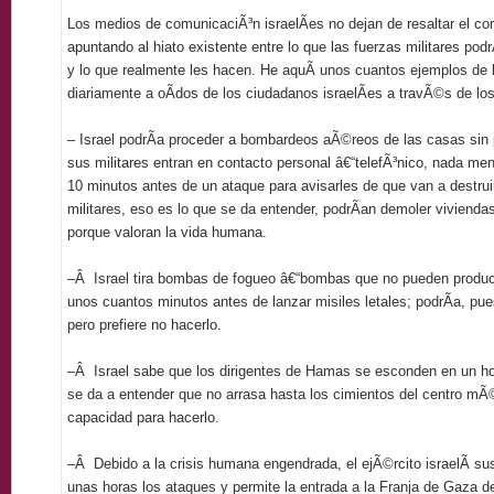
Los medios de comunicaciÃ³n israelÃ­es no dejan de resaltar el co
apuntando al hiato existente entre lo que las fuerzas militares podr
y lo que realmente les hacen. He aquÃ­ unos cuantos ejemplos de 
diariamente a oÃ­dos de los ciudadanos israelÃ­es a travÃ©s de los 
– Israel podrÃ­a proceder a bombardeos aÃ©reos de las casas sin 
sus militares entran en contacto personal â€“telefÃ³nico, nada me
10 minutos antes de un ataque para avisarles de que van a destrui
militares, eso es lo que se da entender, podrÃ­an demoler viviendas
porque valoran la vida humana.
–
Â
Israel tira bombas de fogueo â€“bombas que no pueden produci
unos cuantos minutos antes de lanzar misiles letales; podrÃ­a, pu
pero prefiere no hacerlo.
–
Â
Israel sabe que los dirigentes de Hamas se esconden en un hos
se da a entender que no arrasa hasta los cimientos del centro mÃ
capacidad para hacerlo.
–
Â
Debido a la crisis humana engendrada, el ejÃ©rcito israelÃ­ s
unas horas los ataques y permite la entrada a la Franja de Gaza 