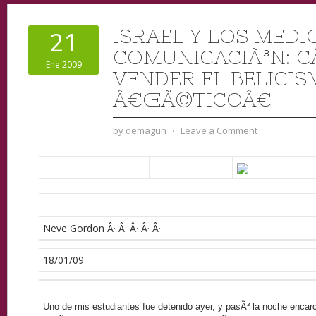
ISRAEL Y LOS MEDI
21
COMUNICACIÃ³N: 
Ene 2009
VENDER EL BELICI
Â€ŒÃ©TICOÂ€
by
demagun
⋅
Leave a Comment
Neve Gordon Â· Â· Â· Â· Â·
18/01/09
Uno de mis estudiantes fue detenido ayer, y pasÃ³ la noche encarc