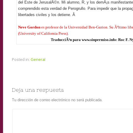
del Este de JerusalÃ©n. Mi alumno, R, y los demÃ¡s manifestantes
comprendido esta verdad de Perogrullo. Para impedir que la propag
libertades civiles y los detiene.
Â
Neve Gordon
es profesor de la Universidad Ben-Gurion. Su Ãºltimo lib
(University of California Press).
TraducciÃ³n para
www.sinpermiso.info
: Roc F. 
Posted in:
General
Deja una respuesta
Tu dirección de correo electrónico no será publicada.