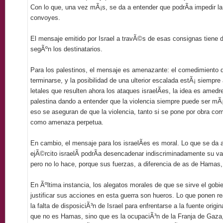
Con lo que, una vez mÃ¡s, se da a entender que podrÃ­a impedir l
convoyes.
El mensaje emitido por Israel a travÃ©s de esas consignas tiene do
segÃºn los destinatarios.
Para los palestinos, el mensaje es amenazante: el comedimiento d
terminarse, y la posibilidad de una ulterior escalada estÃ¡ siempre 
letales que resulten ahora los ataques israelÃ­es, la idea es amedre
palestina dando a entender que la violencia siempre puede ser mÃ¡
eso se aseguran de que la violencia, tanto si se pone por obra co
como amenaza perpetua.
En cambio, el mensaje para los israelÃ­es es moral. Lo que se da 
ejÃ©rcito israelÃ­ podrÃ­a desencadenar indiscriminadamente su vas
pero no lo hace, porque sus fuerzas, a diferencia de as de Hamas,
En Ãºltima instancia, los alegatos morales de que se sirve el gobie
justificar sus acciones en esta guerra son hueros. Lo que ponen r
la falta de disposiciÃ³n de Israel para enfrentarse a la fuente origin
que no es Hamas, sino que es la ocupaciÃ³n de la Franja de Gaza, 