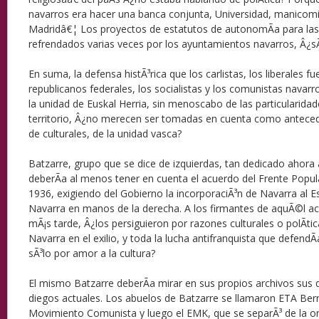
navarros era hacer una banca conjunta, Universidad, manicomi
Madridâ€¦ Los proyectos de estatutos de autonomÃ­a para las 
refrendados varias veces por los ayuntamientos navarros, Â¿sÃ
En suma, la defensa histÃ³rica que los carlistas, los liberales f
republicanos federales, los socialistas y los comunistas nava
la unidad de Euskal Herria, sin menoscabo de las particularida
territorio, Â¿no merecen ser tomadas en cuenta como antece
de culturales, de la unidad vasca?
Batzarre, grupo que se dice de izquierdas, tan dedicado ahora 
deberÃ­a al menos tener en cuenta el acuerdo del Frente Popul
1936, exigiendo del Gobierno la incorporaciÃ³n de Navarra al E
Navarra en manos de
la derecha. A
los firmantes de aquÃ©l ac
mÃ¡s tarde, Â¿los persiguieron por razones culturales o polÃ­ti
Navarra en el exilio, y toda la lucha antifranquista que defendÃ
sÃ³lo por amor a la cultura?
El mismo Batzarre deberÃ­a mirar en sus propios archivos sus 
diegos actuales. Los abuelos de Batzarre se llamaron ETA Berri
Movimiento Comunista y luego el EMK, que se separÃ³ de la or