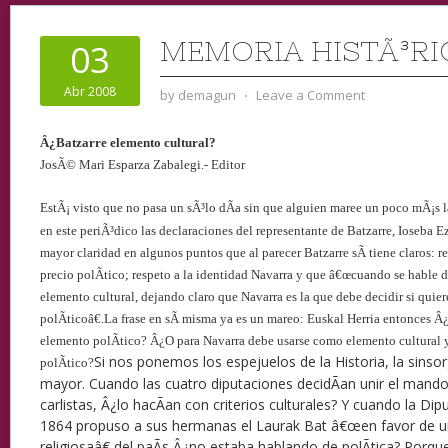
MEMORIA HISTÃ³RI
03
Abr 2008
by
demagun
⋅
Leave a Comment
Â¿Batzarre elemento cultural?
JosÃ© Mari Esparza Zabalegi.- Editor
EstÃ¡ visto que no pasa un sÃ³lo dÃ­a sin que alguien maree un poco mÃ¡s l
en este periÃ³dico las declaraciones del representante de Batzarre, Ioseba 
mayor claridad en algunos puntos que al parecer Batzarre sÃ­ tiene claros: 
precio polÃ­tico; respeto a
la identidad Navarra
y que â€œcuando se hable d
elemento cultural, dejando claro que Navarra es la que debe decidir si quier
polÃ­ticoâ€.
La frase en sÃ­ misma ya es un mareo: Euskal Herria entonces Â¿
elemento polÃ­tico? Â¿O para Navarra debe usarse como elemento cultural 
Si nos ponemos los espejuelos de la Historia, la sinso
polÃ­tico?
mayor. Cuando las cuatro diputaciones decidÃ­an unir el mando 
carlistas, Â¿lo hacÃ­an con criterios culturales? Y cuando la Di
1864 propuso a sus hermanas el Laurak Bat â€œen favor de una
religiosaâ€ del paÃ­s Â¿no estaba hablando de polÃ­tica? Porqu