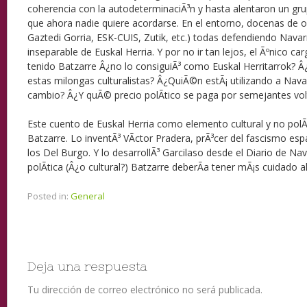
coherencia con la autodeterminaciÃ³n y hasta alentaron un gru
que ahora nadie quiere acordarse. En el entorno, docenas de 
Gaztedi Gorria, ESK-CUIS, Zutik, etc.) todas defendiendo Navar
inseparable de Euskal Herria. Y por no ir tan lejos, el Ãºnico c
tenido Batzarre Â¿no lo consiguiÃ³ como Euskal Herritarrok? 
estas milongas culturalistas? Â¿QuiÃ©n estÃ¡ utilizando a N
cambio? Â¿Y quÃ© precio polÃ­tico se paga por semejantes volt
Este cuento de Euskal Herria como elemento cultural y no polÃ­
Batzarre. Lo inventÃ³ VÃ­ctor Pradera, prÃ³cer del fascismo esp
los Del Burgo. Y lo desarrollÃ³ Garcilaso desde el Diario de Na
polÃ­tica (Â¿o cultural?) Batzarre deberÃ­a tener mÃ¡s cuidado al
Posted in:
General
Deja una respuesta
Tu dirección de correo electrónico no será publicada.