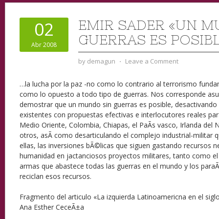
EMIR SADER «UN M
02
GUERRAS ES POSIB
Abr 2008
by
demagun
⋅
Leave a Comment
…la lucha por la paz -no como lo contrario al terrorismo funda
como lo opuesto a todo tipo de guerras. Nos corresponde asum
demostrar que un mundo sin guerras es posible, desactivando 
existentes con propuestas efectivas e interlocutores reales pa
Medio Oriente, Colombia, Chiapas, el PaÃ­s vasco, Irlanda del 
otros, asÃ­ como desarticulando el complejo industrial-militar 
ellas, las inversiones bÃ©licas que siguen gastando recursos n
humanidad en jactanciosos proyectos militares, tanto como el
armas que abastece todas las guerras en el mundo y los paraÃ­
reciclan esos recursos.
Fragmento del articulo «La izquierda Latinoamericna en el sigl
Ana Esther CeceÃ±a