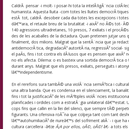
CaldrÃ pensar -i molt- i posar-hi tota la intelÂ·ligÃ¨ncia colÂ·le
humanista. Aquesta lluita -com totes les lluites democrÃ tiques-
estÃ tot, caldrÃ desobeir cada dia totes les excepcions i totes
dâ€™ara, el retaule breu de la brutalitat -i aixÃ² no Ã©s tot- Ã©
140 agressions ultradretanes, 10 presos, 7 exiliats i el procÃ©
des de les acaballes de la dictadura. Quan pretenen jutjar uns
finalment, dos milions. Malgrat que la sentÃ¨ncia que ja redac
antidemocrÃ tica, degradaciÃ³ autoritÃ ria, regressiÃ³ social- sig
el paÃ­s, fins i tot contra els ilÂ·lusos que es pensen que aixÃ² 
no els afecta. Dilema: o es basteix una sortida democrÃ tica o
durant anys. Malgrat que els presos, exiliats, perseguits i ato
lâ€™independentisme.
En el rerefons sura tambÃ© una violÃ¨ncia semiÃ²tica i cultural:
una altra banda. Que es condensa en el silenciament, la banalitz
fins i tot la justificaciÃ³ de les mÃºltiples violÃ¨ncies institucio
planificades i ordides com a estratÃ¨gia unilateral dâ€™estat. U
cops fins que callin en la llei del silenci, que sempre tÃ© perpe
figurants. Una ofensiva roÃ¯na que colpeja tant com tant desh
lâ€™autohumiliaciÃ³ de riureâ€™s del sofriment aliÃ¨- i que ha 
cultura carcellera -â€œ
Â¡A por ellos, oÃ©, oÃ©!
â€- a tots el