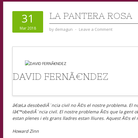
LA PANTERA ROSA
31
Mar 2018
by
demagun
⋅
Leave a Comment
DAVID FERNÃ€NDEZ
â€œLa desobediÃ¨ncia civil no Ã©s el nostre problema. El 
lâ€™obediÃ¨ncia civil. El nostre problema Ã©s que la gent 
estan plenes i els grans lladres estan lliures. Aquest Ã©s el
Howard Zinn