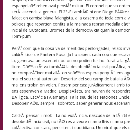
espanyolaâ€ reben avui pensiÃ³ militar. El coronel que va ord
serÃ ascendit a general. El 23-F tambÃ© hi era: Diego PÃ©rez
falcat en camisa blava falangista, a la caserna de Iecla com a v
policies que repartien confits a la mainada rebran medalla dâ
inicial de Ciutadans. Bromes de la democrÃ cia quan la democ
Txim-pum.
PerÃ² com que la cosa va de mentides perllongades, relats invent
caldrÃ tirar de Pantera Rosa. Ja ho saben, cada cop que est
la, generava un escenari nou on no podien fer-ho: forat a la g
lliure. Dâ€™aixÃ² va tambÃ© la desobediÃ¨ncia civil pacÃ­fica, r
no comparÃ¨ixer mai allÃ on seâ€™ns espera perquÃ¨ ens ag
mai el seu relat autoritari. Desertar del seu camp de batalla Ã©
mai ens trobin on volen. Posem per cas: jurÃ­dicament i amb t
ens esperaven a Madrid. DesplaÃ§ats, ara hauran de respond
BÃ¨lgica, EscÃ²cia i Alemanya. I a la seu de les Naciones Unide
Desobeir Ã©s, sempre i sobretot, saber generar nous escenaris
CaldrÃ pensar -i molt-. La no-violÃ¨ncia, nascuda de la fÃ¨rtil 
desobediÃ¨ncia civil, no tÃ© res a veure ni amb lliris ni amb pa
colÂ·lectiva constant, persistent i quotidiana. Un mirall que els 