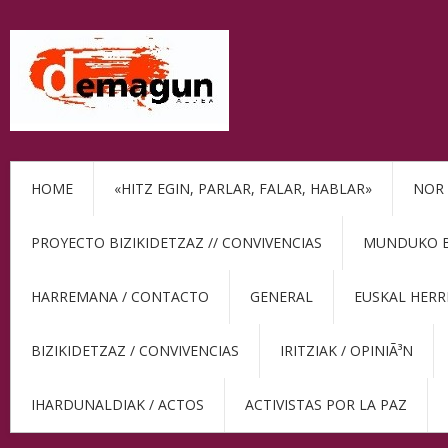
HOME
«HITZ EGIN, PARLAR, FALAR, HABLAR»
NOR 
PROYECTO BIZIKIDETZAZ // CONVIVENCIAS
MUNDUKO BE
HARREMANA / CONTACTO
GENERAL
EUSKAL HERR
BIZIKIDETZAZ / CONVIVENCIAS
IRITZIAK / OPINIÃ³N
IHARDUNALDIAK / ACTOS
ACTIVISTAS POR LA PAZ