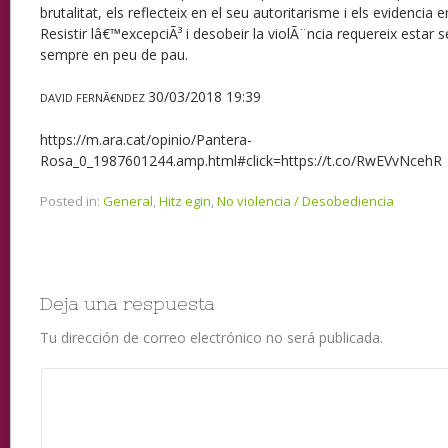
brutalitat, els reflecteix en el seu autoritarisme i els evidencia
Resistir lâ€™excepciÃ³ i desobeir la violÃ¨ncia requereix esta
sempre en peu de pau.
30/03/2018 19:39
DAVID FERNÃ€NDEZ
https://m.ara.cat/opinio/Pantera-
Rosa_0_1987601244.amp.html#click=https://t.co/RwEVvNcehR
Posted in:
General
,
Hitz egin
,
No violencia / Desobediencia
Deja una respuesta
Tu dirección de correo electrónico no será publicada.