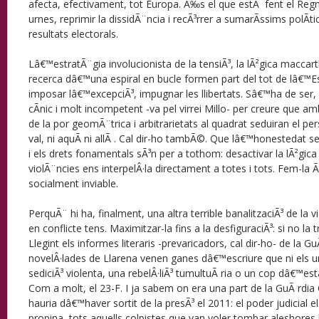
afecta, efectivament, tot Europa. Ã‰s el que estÃ fent el Re
urnes, reprimir la dissidÃ¨ncia i recÃ³rrer a sumarÃ­ssims polÃ­ti
resultats electorals.
Lâ€™estratÃ¨gia involucionista de la tensiÃ³, la lÃ²gica maccarth
recerca dâ€™una espiral en bucle formen part del tot de lâ€™Est
imposar lâ€™excepciÃ³, impugnar les llibertats. Sâ€™ha de ser, p
cÃ­nic i molt incompetent -va pel virrei Millo- per creure que a
de la por geomÃ¨trica i arbitrarietats al quadrat seduiran el per
val, ni aquÃ­ ni allÃ . Cal dir-ho tambÃ©. Que lâ€™honestedat 
i els drets fonamentals sÃ³n per a tothom: desactivar la lÃ²gica
violÃ¨ncies ens interpelÂ·la directament a totes i tots. Fem-la 
socialment inviable.
PerquÃ¨ hi ha, finalment, una altra terrible banalitzaciÃ³ de la 
en conflicte tens. Maximitzar-la fins a la desfiguraciÃ³: si no la 
Llegint els informes literaris -prevaricadors, cal dir-ho- de la GuÃ 
novelÂ·lades de Llarena venen ganes dâ€™escriure que ni els uns
sediciÃ³ violenta, una rebelÂ·liÃ³ tumultuÃ ria o un cop dâ€™est
Com a molt, el 23-F. I ja sabem on era una part de la GuÃ rdia C
hauria dâ€™haver sortit de la presÃ³ el 2011: el poder judicial e
propina, tots aquells colpistes que van voler tombar aleshore