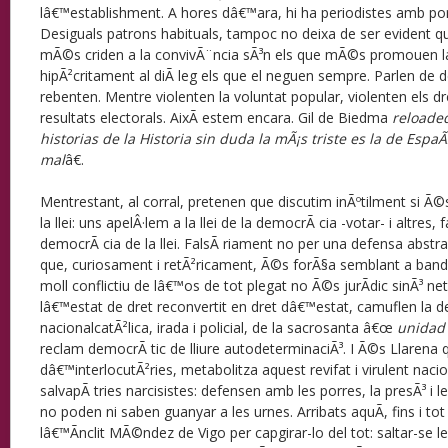
lâ€™establishment. A hores dâ€™ara, hi ha periodistes amb por
Desiguals patrons habituals, tampoc no deixa de ser evident q
mÃ©s criden a la convivÃ¨ncia sÃ³n els que mÃ©s promouen la 
hipÃ²critament al diÃ leg els que el neguen sempre. Parlen de 
rebenten. Mentre violenten la voluntat popular, violenten els dret
resultats electorals. AixÃ­ estem encara. Gil de Biedma
reloade
historias de la Historia sin duda la mÃ¡s triste es la de Esp
mal
â€.
Mentrestant, al corral, pretenen que discutim inÃºtilment si Ã
la llei: uns apelÂ·lem a la llei de la democrÃ cia -votar- i altres, 
democrÃ cia de la llei. FalsÃ riament no per una defensa abstra
que, curiosament i retÃ²ricament, Ã©s forÃ§a semblant a banda
moll conflictiu de lâ€™os de tot plegat no Ã©s jurÃ­dic sinÃ³ neta
lâ€™estat de dret reconvertit en dret dâ€™estat, camuflen la 
nacionalcatÃ²lica, irada i policial, de la sacrosanta â€œ
unidad
reclam democrÃ tic de lliure autodeterminaciÃ³. I Ã©s Llarena q
dâ€™interlocutÃ²ries, metabolitza aquest revifat i virulent naci
salvapÃ tries narcisistes: defensen amb les porres, la presÃ³ i le
no poden ni saben guanyar a les urnes. Arribats aquÃ­, fins i tot
lâ€™Ã­nclit MÃ©ndez de Vigo per capgirar-lo del tot: saltar-se le