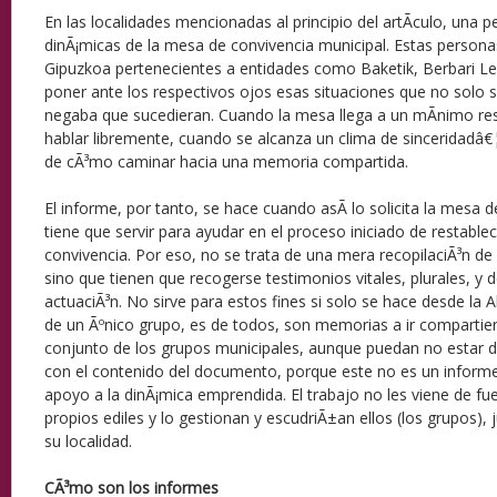
En las localidades mencionadas al principio del artÃ­culo, una pe
dinÃ¡micas de la mesa de convivencia municipal. Estas personas
Gipuzkoa pertenecientes a entidades como Baketik, Berbari L
poner ante los respectivos ojos esas situaciones que no solo 
negaba que sucedieran. Cuando la mesa llega a un mÃ­nimo re
hablar libremente, cuando se alcanza un clima de sinceridadâ€
de cÃ³mo caminar hacia una memoria compartida.
El informe, por tanto, se hace cuando asÃ­ lo solicita la mesa d
tiene que servir para ayudar en el proceso iniciado de restablec
convivencia. Por eso, no se trata de una mera recopilaciÃ³n de
sino que tienen que recogerse testimonios vitales, plurales, y
actuaciÃ³n. No sirve para estos fines si solo se hace desde la A
de un Ãºnico grupo, es de todos, son memorias a ir compartien
conjunto de los grupos municipales, aunque puedan no estar de
con el contenido del documento, porque este no es un informe
apoyo a la dinÃ¡mica emprendida. El trabajo no les viene de fu
propios ediles y lo gestionan y escudriÃ±an ellos (los grupos), 
su localidad.
CÃ³mo son los informes