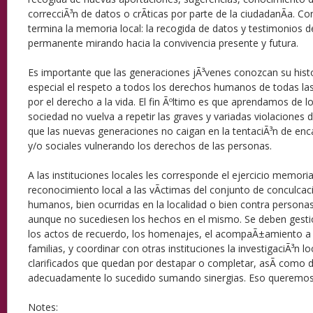
correcciÃ³n de datos o crÃ­ticas por parte de la ciudadanÃ­a. Co
termina la memoria local: la recogida de datos y testimonios d
permanente mirando hacia la convivencia presente y futura.
Es importante que las generaciones jÃ³venes conozcan su hist
especial el respeto a todos los derechos humanos de todas l
por el derecho a la vida. El fin Ãºltimo es que aprendamos de l
sociedad no vuelva a repetir las graves y variadas violacione
que las nuevas generaciones no caigan en la tentaciÃ³n de enc
y/o sociales vulnerando los derechos de las personas.
A las instituciones locales les corresponde el ejercicio memorial
reconocimiento local a las vÃ­ctimas del conjunto de conculca
humanos, bien ocurridas en la localidad o bien contra personas
aunque no sucediesen los hechos en el mismo. Se deben gesti
los actos de recuerdo, los homenajes, el acompaÃ±amiento a l
familias, y coordinar con otras instituciones la investigaciÃ³n l
clarificados que quedan por destapar o completar, asÃ­ como 
adecuadamente lo sucedido sumando sinergias. Eso queremos
Notes: