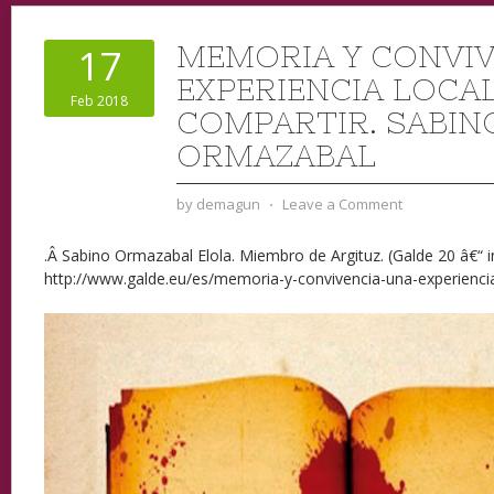
MEMORIA Y CONVIV
17
EXPERIENCIA LOCAL
Feb 2018
COMPARTIR. SABIN
ORMAZABAL
by
demagun
⋅
Leave a Comment
.
Â Sabino Ormazabal Elola. Miembro de Argituz.
(Galde 20 â€“ 
http://www.galde.eu/es/memoria-y-convivencia-una-experiencia