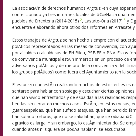
La asociaciÃ³n de derechos humanos Argituz -en cuya experien
confeccionado ya tres informes locales de â€œHacia una memo
2
3
pueblos de Errenteria (2014-2015)
, Lasarte-Oria (2017)
y Elg
encuentra elaborando ahora otros dos informes en Arrasate y
Estos trabajos de Argituz se han hecho siempre con el acuerd
polÃ­ticos representados en las mesas de convivencia, con ay
por alcaldes o alcaldesas de EH Bildu, PSE-EE o PNV. Estos fo
de convivencia municipal estÃ¡n inmersos en un proceso de en
adversarios polÃ­ticos y de mejora de la convivencia y del clima
los grupos polÃ­ticos) como fuera del Ayuntamiento (en la soci
El esfuerzo que estÃ¡n realizando muchos de estos ediles es en
sentarse para hablar con sosiego y escuchar ciertas opiniones 
que han vivido enfrentados y de espaldas a las realidades respe
heridas sin cerrar en muchos casos. EstÃ¡n, en estas mesas, ed
guardaespaldas, que han sufrido ataques, que han perdido fami
han sufrido torturas, que no se saludaban, que se odiabanâ€¦ L
agravios es larga. Y sin embargo, lo estÃ¡n intentando. Se emp
cuando antes ni siquiera se podÃ­a hablar ni se escuchaba.