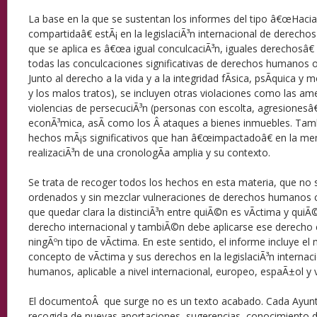
La base en la que se sustentan los informes del tipo â€œHac
compartidaâ€ estÃ¡ en la legislaciÃ³n internacional de derech
que se aplica es â€œa igual conculcaciÃ³n, iguales derechosâ€ .
todas las conculcaciones significativas de derechos humanos oc
Junto al derecho a la vida y a la integridad fÃ­sica, psÃ­quica y 
y los malos tratos), se incluyen otras violaciones como las am
violencias de persecuciÃ³n (personas con escolta, agresionesâ€
econÃ³mica, asÃ­ como los Â ataques a bienes inmuebles. Tam
hechos mÃ¡s significativos que han â€œimpactadoâ€ en la memo
realizaciÃ³n de una cronologÃ­a amplia y su contexto.
Se trata de recoger todos los hechos en esta materia, que no 
ordenados y sin mezclar vulneraciones de derechos humanos c
que quedar clara la distinciÃ³n entre quiÃ©n es vÃ­ctima y quiÃ
derecho internacional y tambiÃ©n debe aplicarse ese derecho 
ningÃºn tipo de vÃ­ctima. En este sentido, el informe incluye el
concepto de vÃ­ctima y sus derechos en la legislaciÃ³n interna
humanos, aplicable a nivel internacional, europeo, espaÃ±ol y 
El documentoÂ que surge no es un texto acabado. Cada Ayunta
recogida de nuevas aportaciones, sugerencias, conocimiento 