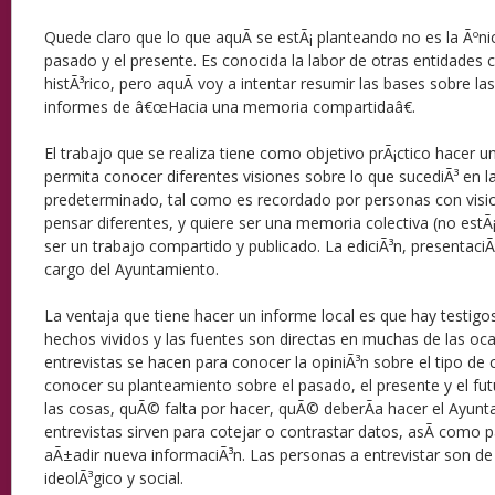
Quede claro que lo que aquÃ­ se estÃ¡ planteando no es la Ãºn
pasado y el presente. Es conocida la labor de otras entidades
histÃ³rico, pero aquÃ­ voy a intentar resumir las bases sobre la
informes de â€œHacia una memoria compartidaâ€.
El trabajo que se realiza tiene como objetivo prÃ¡ctico hacer u
permita conocer diferentes visiones sobre lo que sucediÃ³ en l
predeterminado, tal como es recordado por personas con visio
pensar diferentes, y quiere ser una memoria colectiva (no estÃ¡
ser un trabajo compartido y publicado. La ediciÃ³n, presentaciÃ³
cargo del Ayuntamiento.
La ventaja que tiene hacer un informe local es que hay testigo
hechos vividos y las fuentes son directas en muchas de las oc
entrevistas se hacen para conocer la opiniÃ³n sobre el tipo de 
conocer su planteamiento sobre el pasado, el presente y el f
las cosas, quÃ© falta por hacer, quÃ© deberÃ­a hacer el Ayun
entrevistas sirven para cotejar o contrastar datos, asÃ­ como 
aÃ±adir nueva informaciÃ³n. Las personas a entrevistar son de
ideolÃ³gico y social.