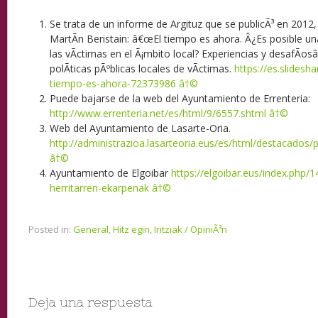
Se trata de un informe de Argituz que se publicÃ³ en 2012
MartÃ­n Beristain: â€œEl tiempo es ahora. Â¿Es posible u
las vÃ­ctimas en el Ã¡mbito local? Experiencias y desafÃ­osâ
polÃ­ticas pÃºblicas locales de vÃ­ctimas.
https://es.slidesh
tiempo-es-ahora-72373986
â†©
Puede bajarse de la web del Ayuntamiento de Errenteria:
http://www.errenteria.net/es/html/9/6557.shtml
â†©
Web del Ayuntamiento de Lasarte-Oria.
http://administrazioa.lasarteoria.eus/es/html/destacados
â†©
Ayuntamiento de Elgoibar
https://elgoibar.eus/index.php/
herritarren-ekarpenak
â†©
Posted in:
General
,
Hitz egin
,
Iritziak / OpiniÃ³n
Deja una respuesta