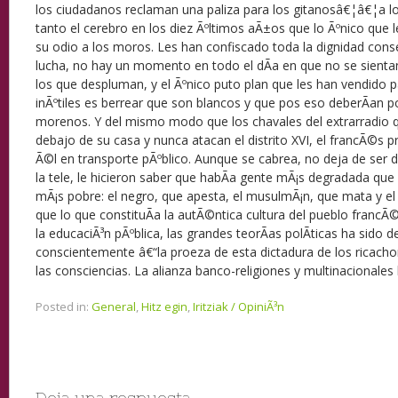
los ciudadanos reclaman una paliza para los gitanosâ€¦â€¦a lo
tanto el cerebro en los diez Ãºltimos aÃ±os que lo Ãºnico que 
su odio a los moros. Les han confiscado toda la dignidad cons
lucha, no hay un momento en todo el dÃ­a en que no se sienta
los que despluman, y el Ãºnico puto plan que les han vendido p
inÃºtiles es berrear que son blancos y que pos eso deberÃ­an p
morenos. Y del mismo modo que los chavales del extrarradio
debajo de su casa y nunca atacan el distrito XVI, el francÃ©s p
Ã©l en transporte pÃºblico. Aunque se cabrea, no deja de ser dÃ
la tele, le hicieron saber que habÃ­a gente mÃ¡s degradada qu
mÃ¡s pobre: el negro, que apesta, el musulmÃ¡n, que mata y el
que lo que constituÃ­a la autÃ©ntica cultura del pueblo francÃ©
la educaciÃ³n pÃºblica, las grandes teorÃ­as polÃ­ticas ha sido
conscientemente â€“la proeza de esta dictadura de los ricacho
las consciencias. La alianza banco-religiones y multinacionales
Posted in:
General
,
Hitz egin
,
Iritziak / OpiniÃ³n
Deja una respuesta