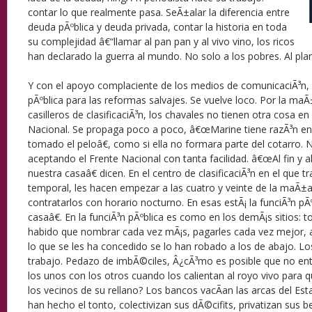
contar lo que realmente pasa. SeÃ±alar la diferencia entre
deuda pÃºblica y deuda privada, contar la historia en toda
su complejidad â€“llamar al pan pan y al vivo vino, los ricos
han declarado la guerra al mundo. No solo a los pobres. Al pla
Y con el apoyo complaciente de los medios de comunicaciÃ³n, 
pÃºblica para las reformas salvajes. Se vuelve loco. Por la maÃ
casilleros de clasificaciÃ³n, los chavales no tienen otra cosa en
Nacional. Se propaga poco a poco, â€œMarine tiene razÃ³n en 
tomado el peloâ€, como si ella no formara parte del cotarro. N
aceptando el Frente Nacional con tanta facilidad. â€œAl fin y 
nuestra casaâ€ dicen. En el centro de clasificaciÃ³n en el que 
temporal, les hacen empezar a las cuatro y veinte de la maÃ±
contratarlos con horario nocturno. En esas estÃ¡ la funciÃ³n p
casaâ€. En la funciÃ³n pÃºblica es como en los demÃ¡s sitios: t
habido que nombrar cada vez mÃ¡s, pagarles cada vez mejor, a
lo que se les ha concedido se lo han robado a los de abajo. L
trabajo. Pedazo de imbÃ©ciles, Â¿cÃ³mo es posible que no en
los unos con los otros cuando los calientan al royo vivo para q
los vecinos de su rellano? Los bancos vacÃ­an las arcas del Es
han hecho el tonto, colectivizan sus dÃ©cifits, privatizan sus ben