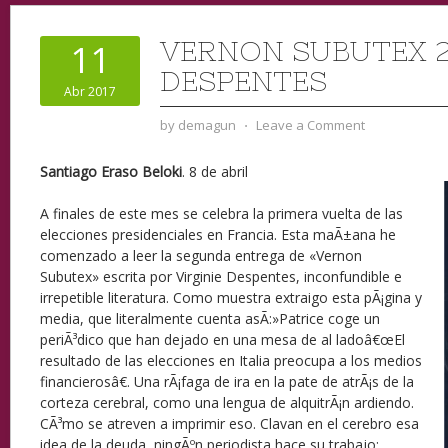
VERNON SUBUTEX 2.
11
DESPENTES
Abr 2017
by
demagun
⋅
Leave a Comment
Santiago Eraso Beloki
. 8 de abril
A finales de este mes se celebra la primera vuelta de las
elecciones presidenciales en Francia. Esta maÃ±ana he
comenzado a leer la segunda entrega de «Vernon
Subutex» escrita por Virginie Despentes, inconfundible e
irrepetible literatura. Como muestra extraigo esta pÃ¡gina y
media, que literalmente cuenta asÃ­:»Patrice coge un
periÃ³dico que han dejado en una mesa de al ladoâ€œEl
resultado de las elecciones en Italia preocupa a los medios
financierosâ€. Una rÃ¡faga de ira en la pate de atrÃ¡s de la
corteza cerebral, como una lengua de alquitrÃ¡n ardiendo.
CÃ³mo se atreven a imprimir eso. Clavan en el cerebro esa
idea de la deuda, ningÃºn periodista hace su trabajo: