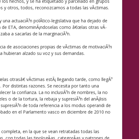
e los hechos, y se ha etiquetado y parcelado en grupos
s y otros, todos, reconozcamos a todas las vÃ­ctimas.
y una actuaciÃ³n polÃ­tico-legislativa que ha dejado de
son de ETA, denominÃ¡ndoselas como â€œlas otras vÃ­
zaba a sacarlas de la marginaciÃ³n.
ncia de asociaciones propias de vÃ­ctimas de motivaciÃ³n
da hubieran alzado su voz y sus demandas.
œlas otrasâ€ vÃ­ctimas estÃ¡ llegando tarde, como llegÃ³
s. Por distintas razones. Se necesita por tanto una
blecer la confianza. La no inclusiÃ³n de nombres, la no
es o de la tortura, la rebaja y supresiÃ³n del anÃ¡lisis
a supresiÃ³n de toda referencia a los modus operandi de
robado en el Parlamento vasco en diciembre de 2010 no
 completa, en la que se vean retratadas todas las
as, con todas las tipologÃ­as, categorÃ­as y patrones de