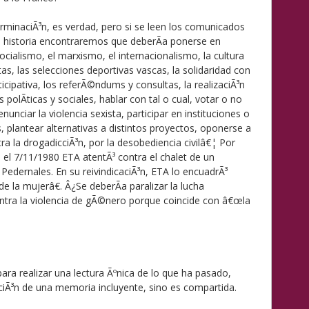
rminaciÃ³n, es verdad, pero si se leen los comunicados
 historia encontraremos que deberÃ­a ponerse en
ialismo, el marxismo, el internacionalismo, la cultura
tas, las selecciones deportivas vascas, la solidaridad con
icipativa, los referÃ©ndums y consultas, la realizaciÃ³n
 polÃ­ticas y sociales, hablar con tal o cual, votar o no
nunciar la violencia sexista, participar en instituciones o
, plantear alternativas a distintos proyectos, oponerse a
tra la drogadicciÃ³n, por la desobediencia civilâ€¦ Por
el 7/11/1980 ETA atentÃ³ contra el chalet de un
Pedernales. En su reivindicaciÃ³n, ETA lo encuadrÃ³
de la mujerâ€. Â¿Se deberÃ­a paralizar la lucha
ontra la violencia de gÃ©nero porque coincide con â€œla
para realizar una lectura Ãºnica de lo que ha pasado,
iÃ³n de una memoria incluyente, sino es compartida.