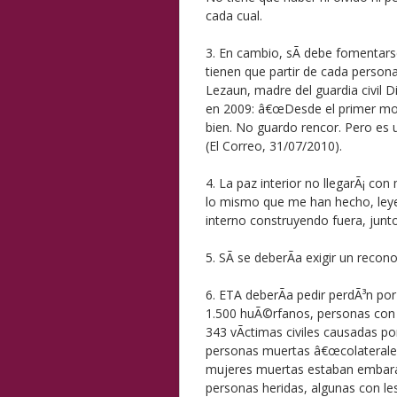
cada cual.
3. En cambio, sÃ­ debe fomentarse
tienen que partir de cada perso
Lezaun, madre del guardia civil 
en 2009: â€œDesde el primer mo
bien. No guardo rencor. Pero es
(El Correo, 31/07/2010).
4. La paz interior no llegarÃ¡ co
lo mismo que me han hecho, leye
interno construyendo fuera, junto
5. SÃ­ se deberÃ­a exigir un reco
6. ETA deberÃ­a pedir perdÃ³n po
1.500 huÃ©rfanos, personas con 
343 vÃ­ctimas civiles causadas po
personas muertas â€œcolateralesâ
mujeres muertas estaban embara
personas heridas, algunas con les