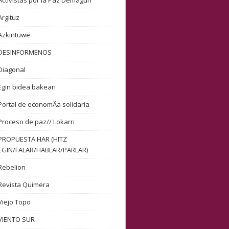
Activistas por la Paz Demagun
Argituz
Azkintuwe
DESINFORMENOS
Diagonal
Egin bidea bakeari
Portal de economÃ­a solidaria
Proceso de paz// Lokarri
PROPUESTA HAR (HITZ
EGIN/FALAR/HABLAR/PARLAR)
Rebelion
Revista Quimera
Viejo Topo
VIENTO SUR