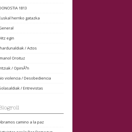
DONOSTIA 1813
Euskal herriko gatazka
General
Hitz egin
Ihardunaldiak / Actos
Imanol Oroituz
Iritziak / OpiniÃ³n
No violencia / Desobediencia
Solasaldiak / Entrevistas
Blogroll
Abramos camino a la paz