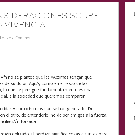
NSIDERACIONES SOBRE
NVIVENCIA
Leave a Comment
iÃ³n no se plantea que las vÃ­ctimas tengan que
es de su dolor. AquÃ­, como en el resto de las
o, lo que se persigue fundamentalmente es una
 social, a la sociedad que queremos compartir.
 heridas y cortocircuitos que se han generado. De
n el otro, de entenderle, no de ser amigos a la fuerza.
ciliaciÃ³n forzada.
rdÃ³n obligado. El perdÃ³n significa cosas distintas para