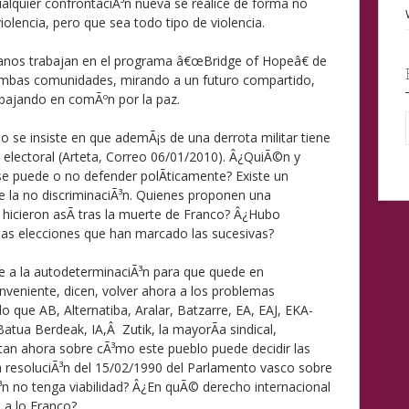
ualquier confrontaciÃ³n nueva se realice de forma no
iolencia, pero que sea todo tipo de violencia.
licanos trabajan en el programa â€œBridge of Hopeâ€ de
ambas comunidades, mirando a un futuro compartido,
rabajando en comÃºn por la paz.
o se insiste en que ademÃ¡s de una derrota militar tiene
y electoral (Arteta, Correo 06/01/2010). Â¿QuiÃ©n y
 se puede o no defender polÃ­ticamente? Existe un
de la no discriminaciÃ³n. Quienes proponen una
 hicieron asÃ­ tras la muerte de Franco? Â¿Hubo
las elecciones que han marcado las sucesivas?
e a la autodeterminaciÃ³n para que quede en
nveniente, dicen, volver ahora a los problemas
o que AB, Alternatiba, Aralar, Batzarre, EA, EAJ, EKA-
Batua Berdeak, IA,Â Zutik, la mayorÃ­a sindical,
an ahora sobre cÃ³mo este pueblo puede decidir las
a resoluciÃ³n del 15/02/1990 del Parlamento vasco sobre
³n no tenga viabilidad? Â¿En quÃ© derecho internacional
 a lo Franco?