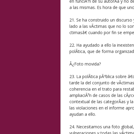
en funciÃ³n de su autorÃ­a y no d
a las mismas. Es hora de que uno
21. Se ha construido un discurso 
lado a las vÃ­ctimas que no lo 
ctimasâ€ cuando por fin se empe
22. Ha ayudado a ello la inexiste
polÃ­tica, que de forma organiza
Â¿Foto movida?
23. La polÃ­tica pÃºblica sobre â€
tarde la del conjunto de vÃ­ctima
coherencia en el trato para resta
ampliaciÃ³n de casos de las cÃ¡rcel
contextual de las categorÃ­as y l
las violaciones en el informe ap
ayudan a ello.
24. Necesitamos una foto global,
vulneraciones y todas las vÃ­ctim