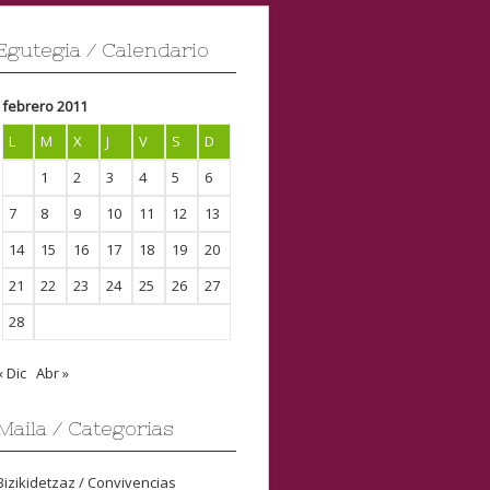
Egutegia / Calendario
febrero 2011
L
M
X
J
V
S
D
1
2
3
4
5
6
7
8
9
10
11
12
13
14
15
16
17
18
19
20
21
22
23
24
25
26
27
28
« Dic
Abr »
Maila / Categorias
Bizikidetzaz / Convivencias