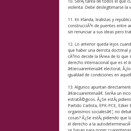
10. SerÃ¡ tarea de todos el que c
violenta. Debe deslegitimarse la v
11. En Irlanda, lealistas y repub
construcciÃ³n de puentes entre 
sin renunciar a sus ideas pero t
12. Lo anterior queda lejos cuand
que haber una derrota doctrinal 
cÃ³mo decide la lÃ­nea de lo que
derecho internacional que es el 
â€œcuarentenaâ€ electoral, Â¿lo
igualdad de condiciones en aquel
13. Algunos apuntan directament
â€œcuarentenaâ€. SerÃ­a un inco
estratÃ©gicos. Â¿Se estÃ¡ pidiend
Partido Carlista, EPK-PCE, Ezker 
organismos socialesâ€¦ no debat
cosas? Â¿Se estÃ¡ pidiendo que l
el derecho a la autodeterminaciÃ
se basan para poner cuarentenas