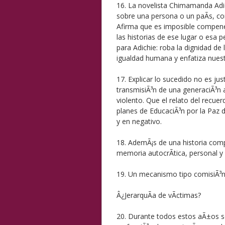
16. La novelista Chimamanda Adic
sobre una persona o un paÃ­s, co
Afirma que es imposible compene
las historias de ese lugar o esa 
para Adichie: roba la dignidad de 
igualdad humana y enfatiza nuestr
17. Explicar lo sucedido no es ju
transmisiÃ³n de una generaciÃ³n a
violento. Que el relato del recuer
planes de EducaciÃ³n por la Paz d
y en negativo.
18. AdemÃ¡s de una historia comp
memoria autocrÃ­tica, personal y 
19. Un mecanismo tipo comisiÃ³n d
Â¿JerarquÃ­a de vÃ­ctimas?
20. Durante todos estos aÃ±os se