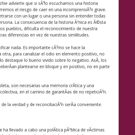
hie advierte que si sÃ³lo escuchamos una historia
rremos el riesgo de caer en una incomprensiÃ³n grave.
trarse con un lugar o una persona sin entender todas
persona. La consecuencia de la historia Ãºnica es Ã©sta
los pueblos, dificulta el reconocimiento de nuestra
as diferencias en vez de nuestras similitudes.
stificar nada. Es importante cÃ³mo se hace la
 otra, para canalizar el odio en elemento positivo, no
do destaque lo bueno vivido sobre lo negativo. AsÃ­, los
eberÃ­an plantearse en bloque y en positivo, no en parte
leta, son necesarias una memoria crÃ­tica y una
colectiva, en el camino de garantÃ­as de no repeticiÃ³n.
e la verdad y de reconciliaciÃ³n serÃ­a conveniente.
 ha llevado a cabo una polÃ­tica pÃºblica de vÃ­ctimas