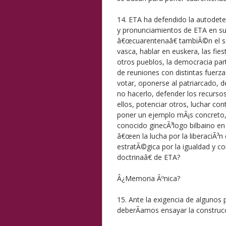
14. ETA ha defendido la autodete
y pronunciamientos de ETA en su
â€œcuarentenaâ€ tambiÃ©n el soc
vasca, hablar en euskera, las fies
otros pueblos, la democracia part
de reuniones con distintas fuerzas
votar, oponerse al patriarcado, de
no hacerlo, defender los recursos
ellos, potenciar otros, luchar con
poner un ejemplo mÃ¡s concreto, 
conocido ginecÃ³logo bilbaino en 
â€œen la lucha por la liberaciÃ³n 
estratÃ©gica por la igualdad y c
doctrinaâ€ de ETA?
Â¿Memoria Ãºnica?
15. Ante la exigencia de algunos 
deberÃ­amos ensayar la construcc