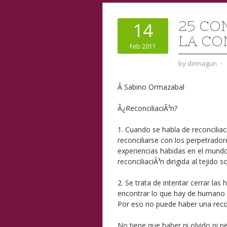
25 CO
14
LA CO
Feb 2011
by
demagun
⋅
Â Sabino Ormazabal
Â¿ReconciliaciÃ³n?
1. Cuando se habla de reconciliac
reconciliarse con los perpetrador
experiencias habidas en el mund
reconciliaciÃ³n dirigida al tejido
2. Se trata de intentar cerrar las
encontrar lo que hay de humano e
Por eso no puede haber una recon
No tiene que haber ni olvido ni pe