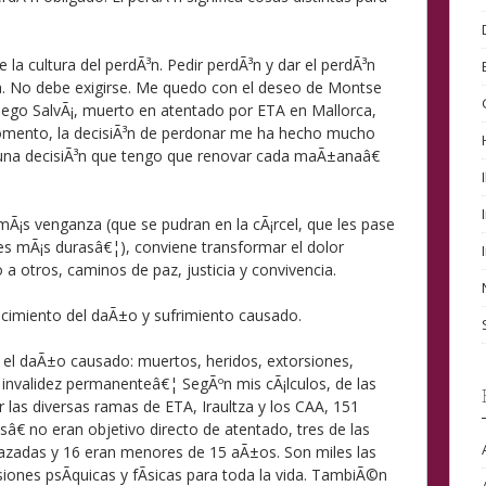
 la cultura del perdÃ³n. Pedir perdÃ³n y dar el perdÃ³n
na. No debe exigirse. Me quedo con el deseo de Montse
Diego SalvÃ¡, muerto en atentado por ETA en Mallorca,
mento, la decisiÃ³n de perdonar me ha hecho mucho
 una decisiÃ³n que tengo que renovar cada maÃ±anaâ€
n mÃ¡s venganza (que se pudran en la cÃ¡rcel, que les pase
s mÃ¡s durasâ€¦), conviene transformar el dolor
 a otros, caminos de paz, justicia y convivencia.
nocimiento del daÃ±o y sufrimiento causado.
r el daÃ±o causado: muertos, heridos, extorsiones,
invalidez permanenteâ€¦ SegÃºn mis cÃ¡lculos, de las
r las diversas ramas de ETA, Iraultza y los CAA, 151
€ no eran objetivo directo de atentado, tres de las
zadas y 16 eran menores de 15 aÃ±os. Son miles las
iones psÃ­quicas y fÃ­sicas para toda la vida. TambiÃ©n