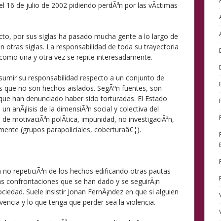
el 16 de julio de 2002 pidiendo perdÃ³n por las vÃ­ctimas
cto, por sus siglas ha pasado mucha gente a lo largo de
n otras siglas. La responsabilidad de toda su trayectoria
, como una y otra vez se repite interesadamente.
asumir su responsabilidad respecto a un conjunto de
 que no son hechos aislados. SegÃºn fuentes, son
 que han denunciado haber sido torturadas. El Estado
 un anÃ¡lisis de la dimensiÃ³n social y colectiva del
de motivaciÃ³n polÃ­tica, impunidad, no investigaciÃ³n,
ente (grupos parapoliciales, coberturaâ€¦).
a no repeticiÃ³n de los hechos edificando otras pautas
s confrontaciones que se han dado y se seguirÃ¡n
iedad. Suele insistir Jonan FernÃ¡ndez en que si alguien
vencia y lo que tenga que perder sea la violencia.