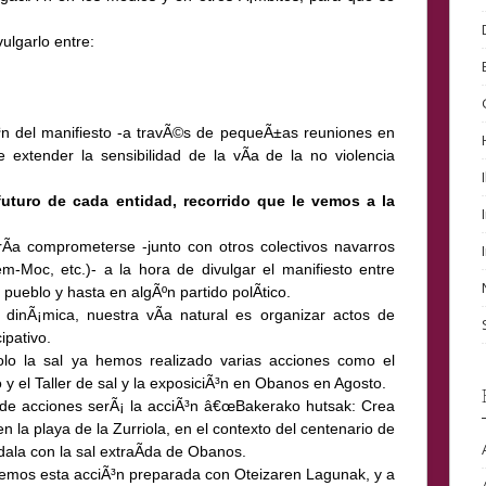
vulgarlo entre:
iÃ³n del manifiesto -a travÃ©s de pequeÃ±as reuniones en
e extender la sensibilidad de la vÃ­a de la no violencia
futuro de cada entidad, recorrido que le vemos a la
­a comprometerse -junto con otros colectivos navarros
m-Moc, etc.)- a la hora de divulgar el manifiesto entre
 pueblo y hasta en algÃºn partido polÃ­tico.
 dinÃ¡mica, nuestra vÃ­a natural es organizar actos de
cipativo.
o la sal ya hemos realizado varias acciones como el
 y el Taller de sal y la exposiciÃ³n en Obanos en Agosto.
ea de acciones serÃ¡ la acciÃ³n â€œBakerako hutsak: Crea
n la playa de la Zurriola, en el contexto del centenario de
la con la sal extraÃ­da de Obanos.
remos esta acciÃ³n preparada con Oteizaren Lagunak, y a