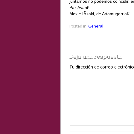
juntarnos no podemos coincidir, es
Pax Avant!
Alex e IÃ±aki, de ArtamugarriaK
Posted in:
General
Deja una respuesta
Tu dirección de correo electrónic