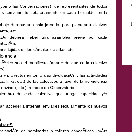
 (como las Conversaciones), de representantes de todos
s conveniente, rotatoriamente en cada herrialde, en la
jo durante una sola jornada, para plantear iniciativas
ente, etc.
uizÃ¡ debiera haber una asamblea previa por cada
ntaciÃ³n.
es tejidas en los cÃ­rculos de sillas, etc.
iolencia
 nÃºcleo sea el manifiesto (aparte de que cada colectivo
o).
as y proyectos en torno a su divulgaciÃ³n y las actividades
, links, etc.) de los colectivos a favor de la no violencia
a enviado, etc.), a modo de Observatorio.
iembro de cada colectivo que tenga capacidad y/o
an acceder a Internet, enviarles regularmente los nuevos
a
tzart!)
icipaciÃ³n en seminarios o talleres especÃ­ficos -mÃ¡s