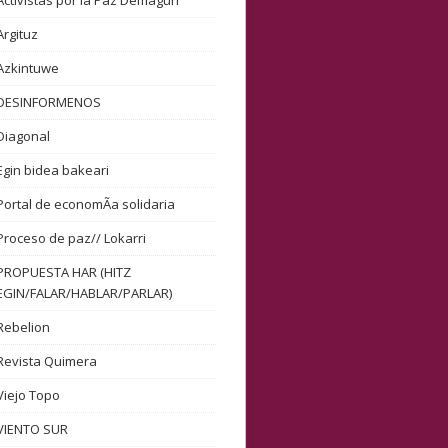
Activistas por la Paz Demagun
Argituz
Azkintuwe
DESINFORMENOS
Diagonal
Egin bidea bakeari
Portal de economÃ­a solidaria
Proceso de paz// Lokarri
PROPUESTA HAR (HITZ
EGIN/FALAR/HABLAR/PARLAR)
Rebelion
Revista Quimera
Viejo Topo
VIENTO SUR