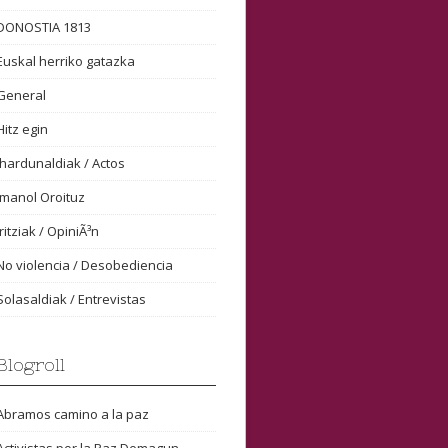
DONOSTIA 1813
Euskal herriko gatazka
General
Hitz egin
Ihardunaldiak / Actos
Imanol Oroituz
Iritziak / OpiniÃ³n
No violencia / Desobediencia
Solasaldiak / Entrevistas
Blogroll
Abramos camino a la paz