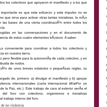
odos los colectivos que apoyaron el manifiesto y a los que
o importante es que este esfuerzo y este impulso no se
no que sirva para activar otras tantas iniciativas, la mÃ¡s
er las bases de una cierta coordinaciÃ³n entre todos los
cia.
cogidas en las conversaciones y en el documento de
ancia de estos cuatro elementos bÃ¡sicos. A saber:
s conveniente para coordinar a todos los colectivos y
ia en nuestra tierra.
z pero flexible para la autonomÃ­a de cada colectivo, y en
ribuida de nodos.
cciÃ³n de unos breves estatutos o pequeÃ±as reglas, su
cargado de, primero: a) divulgar el manifiesto y b) apoyar
olencia
internacionales (carta internacional â€œPor un
de la Paz, etc.). Este trabajo de cara al exterior serÃ­a el
del foro con colectivos, organismos e iniciativas
l trabajo interno del foro.
 de no violencia