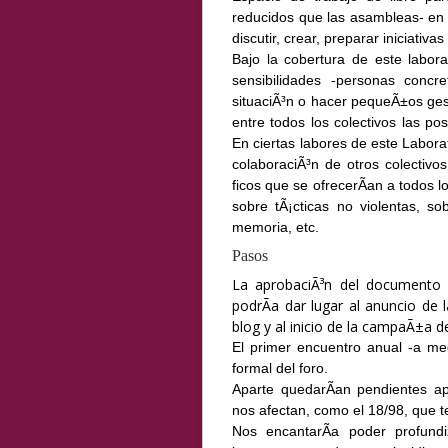
reducidos que las asambleas- en d
discutir, crear, preparar iniciativa
Bajo la cobertura de este labor
sensibilidades -personas conc
situaciÃ³n o hacer pequeÃ±os gest
entre todos los colectivos las po
En ciertas labores de este Labora
colaboraciÃ³n de otros colectivo
ficos que se ofrecerÃ­an a todos l
sobre tÃ¡cticas no violentas, so
memoria, etc.
Pasos
La aprobaciÃ³n del documento f
podrÃ­a dar lugar al anuncio de 
blog y al inicio de la campaÃ±a d
El primer encuentro anual -a me
formal del foro.
Aparte quedarÃ­an pendientes ap
nos afectan, como el 18/98, que t
Nos encantarÃ­a poder profundi