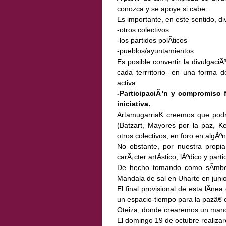
conozca y se apoye si cabe.
Es importante, en este sentido, di
-otros colectivos
-los partidos polÃ­ticos
-pueblos/ayuntamientos
Es posible convertir la divulgac
cada terrritorio- en una forma d
activa.
-ParticipaciÃ³n y compromiso 
iniciativa.
ArtamugarriaK creemos que podrÃ
(Batzart, Mayores por la paz, Ke
otros colectivos, en foro en algÃºn
No obstante, por nuestra propia
carÃ¡cter artÃ­stico, lÃºdico y parti
De hecho tomando como sÃ­mbol
Mandala de sal en Uharte en junio
El final provisional de esta lÃ­n
un espacio-tiempo para la pazâ€ e
Oteiza, donde crearemos un manda
El domingo 19 de octubre realiza