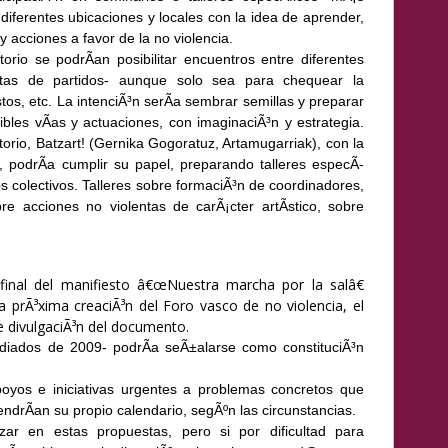
iferentes ubicaciones y locales con la idea de aprender,
s y acciones a favor de la no violencia.
atorio se podrÃ­an
posibilitar encuentros entre diferentes
retas de partidos- aunque solo sea para chequear la
os, etc. La intenciÃ³n serÃ­a sembrar semillas y preparar
sibles vÃ­as y actuaciones, con imaginaciÃ³n y estrategia.
torio, Batzart! (Gernika Gogoratuz, Artamugarriak), con la
s, podrÃ­a cumplir su papel, preparando talleres especÃ­
os colectivos. Talleres sobre formaciÃ³n de coordinadores,
bre acciones no violentas de carÃ¡cter artÃ­stico, sobre
inal del manifiesto â€œNuestra marcha por la salâ€
la prÃ³xima creaciÃ³n del Foro vasco de no violencia, el
e divulgaciÃ³n del documento.
diados de 2009- podrÃ­a seÃ±alarse como constituciÃ³n
oyos e iniciativas urgentes a problemas concretos que
endrÃ­an su propio calendario, segÃºn las circunstancias.
zar en estas propuestas, pero si por dificultad para