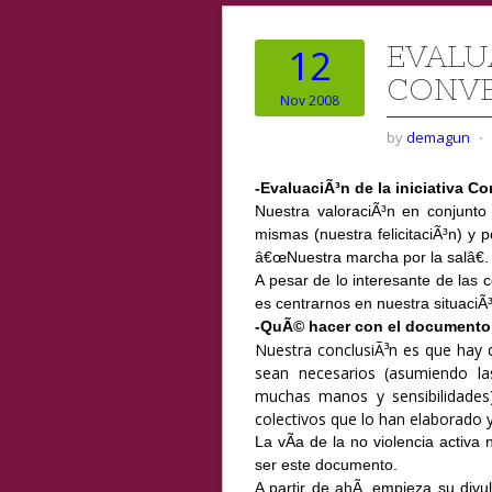
EVALU
12
CONVE
Nov 2008
by
demagun
⋅
-E
valuaciÃ³n de la iniciativa C
Nuestra valoraciÃ³n en conjunto 
mismas (nuestra felicitaciÃ³n) y 
â€œNuestra marcha por la salâ€.
A pesar de lo interesante de las 
es centrarnos en nuestra situaciÃ³
-QuÃ© hacer con el documento 
Nuestra conclusiÃ³n es que hay q
sean necesarios (asumiendo la
muchas manos y sensibilidades)
colectivos que lo han elaborado 
La vÃ­a de la no violencia activa
ser este documento.
A partir de ahÃ­, empieza su div