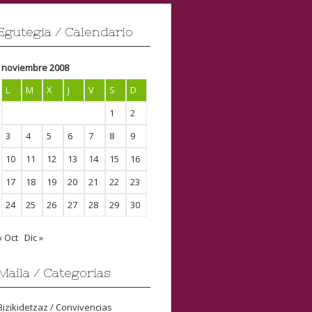
Egutegia / Calendario
noviembre 2008
L
M
X
J
V
S
D
1
2
3
4
5
6
7
8
9
10
11
12
13
14
15
16
17
18
19
20
21
22
23
24
25
26
27
28
29
30
« Oct
Dic »
Maila / Categorias
Bizikidetzaz / Convivencias