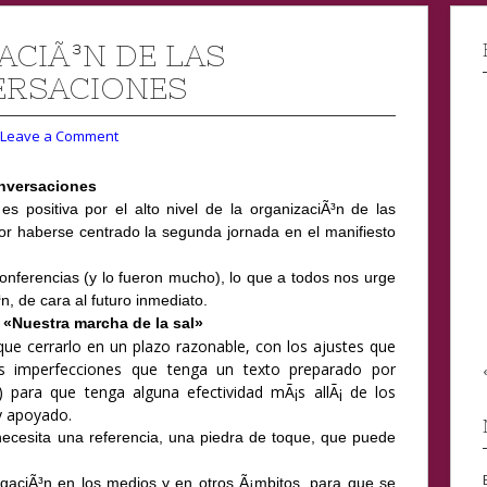
ACIÃ³N DE LAS
RSACIONES
Leave a Comment
onversaciones
es positiva por el alto nivel de la organizaciÃ³n de las
por haberse centrado la segunda jornada en el manifiesto
conferencias (y lo fueron mucho), lo que a todos nos urge
n, de cara al futuro inmediato.
«Nuestra marcha de la sal»
ue cerrarlo en un plazo razonable, con los ajustes que
s imperfecciones que tenga un texto preparado por
 para que tenga alguna efectividad mÃ¡s allÃ¡ de los
y apoyado.
 necesita una referencia, una piedra de toque, que puede
ulgaciÃ³n en los medios y en otros Ã¡mbitos, para que se