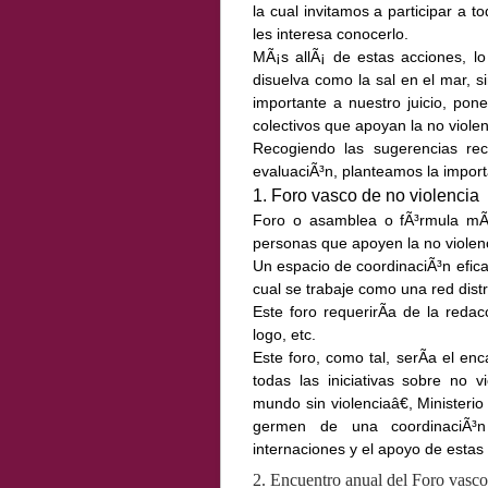
la cual invitamos a participar a t
les interesa conocerlo.
MÃ¡s allÃ¡ de estas acciones, l
disuelva como la sal en el mar, si
importante a nuestro juicio, pon
colectivos que apoyan la no violen
Recogiendo las sugerencias re
evaluaciÃ³n, planteamos la import
1. Foro vasco de no violencia
Foro o asamblea o fÃ³rmula mÃ¡
personas que apoyen la no violenc
Un espacio de coordinaciÃ³n efica
cual se trabaje como una red dist
Este foro requerirÃ­a de la reda
logo, etc.
Este foro, como tal, serÃ­a el en
todas las iniciativas sobre no vi
mundo sin violenciaâ€, Ministerio 
germen de una coordinaciÃ³n 
internaciones y el apoyo de estas a
2. Encuentro anual del Foro vasco