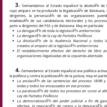
3
.-
Demandamos al Estado espaÃ±ol la aboliciÃ³n de l
cuyo amparo se ha producido la ilegalizaciÃ³n de Batasuna, 
dirigentes, la persecuciÃ³n de las organizaciones juveni
invalidaciÃ³n de sus candidaturas electorales y los proce
junto a dirigentes del PSE y de Batasuna. Muy en particular
La derogaciÃ³n de toda la legislaciÃ³n antiterrorista
La derogaciÃ³n de la Ley de Partidos PolÃ­ticos
La disoluciÃ³n de la Audiencia Nacional y todos lo
creados al amparo de la legislaciÃ³n antiterrorista
El restablecimiento efectivo del derecho de libre as
organizaciones ilegalizadas de la izquierda abertzale.
4
.-
Demandamos al Estado espaÃ±ol una polÃ­tica activa c
la polÃ­tica y contra la politizaciÃ³n de la justicia, muy en parti
La anulaciÃ³n
de las sentencias
del proceso 18/98 y 
todas y todos los encausados en ese proceso
La paralizaciÃ³n de todos los procesos en curso al alb
Ley de Partidos PolÃ­ticos
La democratizaciÃ³n del poder judicial a fin de gar
efectiva, la revocaciÃ³n de cargos y la depuraciÃ³n 