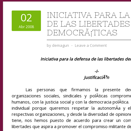
INICIATIVA PARA L
02
DE LAS LIBERTADES
Abr 2008
DEMOCRÃ¡TICAS
by
demagun
⋅
Leave a Comment
Iniciativa para la defensa de las libertades d
-I-
JustificaciÃ³n
Las personas que firmamos la presente decl
organizaciones sociales, sindicales y polÃ­ticas compro
humanos, con la justicia social y con la democracia polÃ­tica
individual porque queremos respetar la autonomÃ­a y el
respectivas organizaciones, y desde la diversidad de opinione
tiene, nos hemos puesto de acuerdo para crear un com
libertades que aspira a promover el compromiso militante d