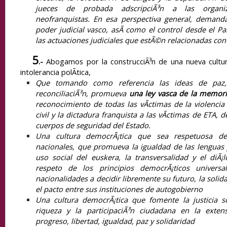
jueces de probada adscripciÃ³n a las organiz
neofranquistas. En esa perspectiva general, demand
poder judicial vasco, asÃ­ como el control desde el 
las actuaciones judiciales que estÃ©n relacionadas con 
5
.-
Abogamos por la construcciÃ³n de una nueva cultur
intolerancia polÃ­tica,
Que tomando como referencia las ideas de paz, 
reconciliaciÃ³n, promueva
una ley vasca de la memoria
reconocimiento de todas las vÃ­ctimas de la violencia 
civil y la dictadura franquista a las vÃ­ctimas de ETA, d
cuerpos de seguridad del Estado.
Una cultura democrÃ¡tica que sea respetuosa de
nacionales, que promueva la igualdad de las lenguas 
uso social del euskera, la transversalidad y el diÃ¡
respeto de los principios democrÃ¡ticos universa
nacionalidades a decidir libremente su futuro, la solid
el pacto entre sus instituciones de autogobierno
Una cultura democrÃ¡tica que fomente la justicia soc
riqueza y la participaciÃ³n ciudadana en la exten
progreso, libertad, igualdad, paz y solidaridad