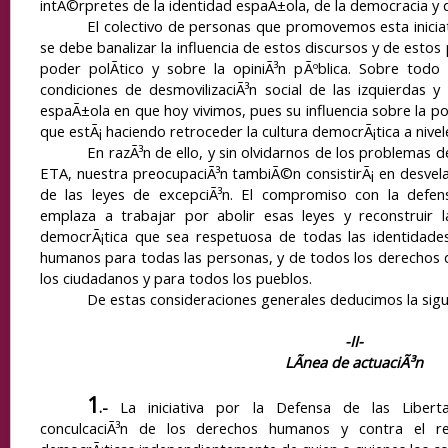
intÃ©rpretes de la identidad espaÃ±ola, de la democracia y d
El colectivo de personas que promovemos esta inici
se debe banalizar la influencia de estos discursos y de estos
poder polÃ­tico y sobre la opiniÃ³n pÃºblica. Sobre todo
condiciones de desmovilizaciÃ³n social de las izquierdas y 
espaÃ±ola en que hoy vivimos, pues su influencia sobre la pol
que estÃ¡ haciendo retroceder la cultura democrÃ¡tica a nivel
En razÃ³n de ello, y sin olvidarnos de los problemas d
ETA, nuestra preocupaciÃ³n tambiÃ©n consistirÃ¡ en desvela
de las leyes de excepciÃ³n. El compromiso con la defen
emplaza a trabajar por abolir esas leyes y reconstruir 
democrÃ¡tica que sea respetuosa de todas las identidade
humanos para todas las personas, y de todos los derechos
los ciudadanos y para todos los pueblos.
De estas consideraciones generales deducimos la sigu
-II-
LÃ­nea de actuaciÃ³n
1
.-
La iniciativa por la
Defensa de las Liberta
conculcaciÃ³n de los derechos humanos y contra el re