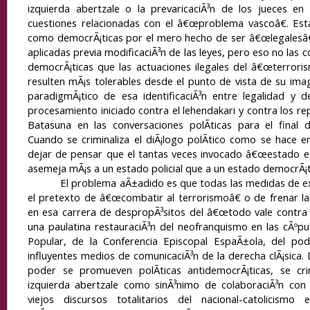
izquierda abertzale o la prevaricaciÃ³n de los jueces en
cuestiones relacionadas con el â€œproblema vascoâ€. Es
como democrÃ¡ticas por el mero hecho de ser â€œlegalesâ€
aplicadas previa modificaciÃ³n de las leyes, pero eso no las c
democrÃ¡ticas que las actuaciones ilegales del â€œterror
resulten mÃ¡s tolerables desde el punto de vista de su imag
paradigmÃ¡tico de esa identificaciÃ³n entre legalidad y 
procesamiento iniciado contra el lehendakari y contra los r
Batasuna en las conversaciones polÃ­ticas para el final d
Cuando se criminaliza el diÃ¡logo polÃ­tico como se hace 
dejar de pensar que el tantas veces invocado â€œestado e
asemeja mÃ¡s a un estado policial que a un estado democrÃ¡t
El problema aÃ±adido es que todas las medidas de exc
el pretexto de â€œcombatir al terrorismoâ€ o de frenar la
en esa carrera de despropÃ³sitos del â€œtodo vale contra
una paulatina restauraciÃ³n del neofranquismo en las cÃºpul
Popular, de la Conferencia Episcopal EspaÃ±ola, del pode
influyentes medios de comunicaciÃ³n de la derecha clÃ¡sica.
poder se promueven polÃ­ticas antidemocrÃ¡ticas, se crim
izquierda abertzale como sinÃ³nimo de colaboraciÃ³n con
viejos discursos totalitarios del nacional-catolicismo