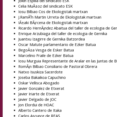
Jokin Espilla del sindicato ESK
Celia MuÃ±oz del sindicato ESK
Iosu Bilbao Cos de Ekologistak martxan
J.RamÃ³n Martin Urreta de Ekologistak martxan
IÃ±aki BÃ¡rcena de Ekologistak martxan
Ricardo HernÃ¡ndez Abaitua del taller de ecologia de Ger
Enrique Arzubiaga del taller de ecologia de Gernika
Juantxu Izagirre de Gernika Batzordea
Oscar Matute parlamentario de Ezker Batua
BegoÃ±a Vesga de Esker Batua
Marcelino Fraile de Ezker Batua
Iosu Murguia Representante de Aralar en las Juntas de B
RomÃ¡n Bilbao Consiliario de Pastoral Obrera
Natxo Isuskiza Sacerdote
Joseba Bakaikoa Capuchino
Oskar Vellisca Abogado
Javier Gonzalez de Etxerat
Javier Iriarte de Etxerat
Javier Delgado de JOC
Jon Elordui de HOAC
Alberto Cantero de Itaka
Carlos Ascunce de REAS