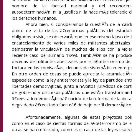
nombre de la libertad nacional y del reconocim
autodeterminaciÃ³n, ni la justifica ni la hace mÃ¡s tolerable
los derechos humanos.
Ahora bien, si
consideramos la cuestiÃ³n de la calid
punto de vista de las â€œnormas polÃ­ticas del estadoâ
obligados a vivir, se observarÃ¡ que en ese mismo lapso de 
encarcelamiento de varios miles de militantes abertzale
demostrar la vinculaciÃ³n de muchos de ellos con la viol
reciente caso del sumario 18/98. TambiÃ©n se ha producid
decenas de militantes abertzales por el â€œterrorismo de e
tortura en las comisarÃ­as, denunciada sistemÃ¡ticamente po
En otro orden de cosas se puede apreciar la acumulaciÃ³n
especiales como la ley antiterrorista y la ley de partidos en
libertades democrÃ¡ticas, junto a hÃ¡bitos jurÃ­dicos de cor
de gobierno y discursos polÃ­ticos que estÃ¡n transformando
â€œestado democrÃ¡ticoâ€ nacido de la reforma de la dicta
degradado â€œestado fuerteâ€ de bajo perfil democrÃ¡tico
Afortunadamente, algunas de estas prÃ¡cticas poli
como en el caso de ciertas formas de â€œterrorismo de e
otras se han reforzado, como es el caso de las leyes especia