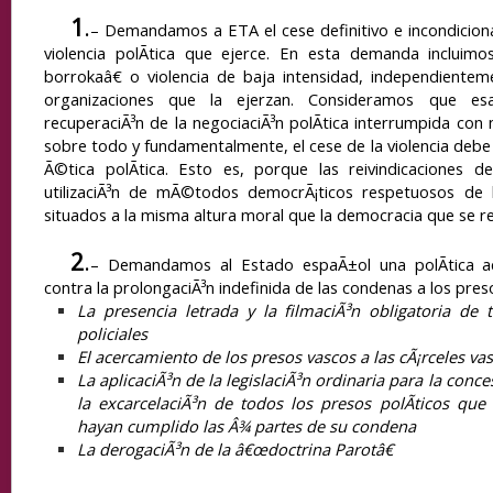
1
.
– Demandamos a ETA el cese definitivo e incondicion
violencia polÃ­tica que ejerce. En esta demanda incluim
borrokaâ€ o violencia de baja intensidad, independiente
organizaciones que la ejerzan. Consideramos que esa d
recuperaciÃ³n de la negociaciÃ³n polÃ­tica interrumpida con
sobre todo y fundamentalmente, el cese de la violencia debe
Ã©tica polÃ­tica. Esto es, porque las reivindicaciones d
utilizaciÃ³n de mÃ©todos democrÃ¡ticos respetuosos de
situados a la misma altura moral que la democracia que se rei
2
.
– Demandamos al Estado espaÃ±ol una polÃ­tica ac
contra la prolongaciÃ³n indefinida de las condenas a los pres
La presencia letrada y la filmaciÃ³n obligatoria de 
policiales
El acercamiento de los presos vascos a las cÃ¡rceles va
La aplicaciÃ³n de la legislaciÃ³n ordinaria para la conce
la excarcelaciÃ³n de todos los presos polÃ­ticos q
hayan cumplido las Â¾ partes de su condena
La derogaciÃ³n de la â€œdoctrina Parotâ€