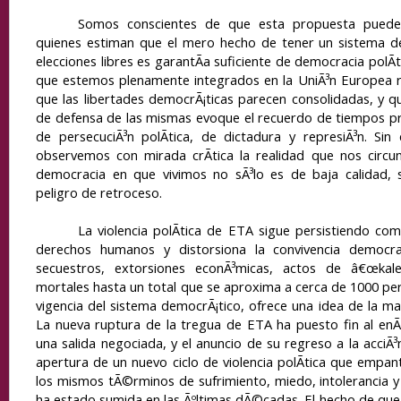
Somos conscientes de que esta propuesta puede
quienes estiman que el mero hecho de tener un sistema de
elecciones libres es garantÃ­a suficiente de democracia polÃ­
que estemos plenamente integrados en la UniÃ³n Europea r
que las libertades democrÃ¡ticas parecen consolidadas, y 
de defensa de las mismas evoque el recuerdo de tiempos p
de persecuciÃ³n polÃ­tica, de dictadura y represiÃ³n. S
observemos con mirada crÃ­tica la realidad que nos circu
democracia en que vivimos no sÃ³lo es de baja calidad, s
peligro de retroceso.
La violencia polÃ­tica de ETA sigue persistiendo co
derechos humanos y distorsiona la convivencia democra
secuestros, extorsiones econÃ³micas, actos de â€œkale
mortales hasta un total que se aproxima a cerca de 1000 pe
vigencia del sistema democrÃ¡tico, ofrece una idea de la m
La nueva ruptura de la tregua de ETA ha puesto fin al en
una salida negociada, y el anuncio de su regreso a la acci
apertura de un nuevo ciclo de violencia polÃ­tica que empan
los mismos tÃ©rminos de sufrimiento, miedo, intolerancia y 
ha estado sumida en las Ãºltimas dÃ©cadas. El hecho de que e