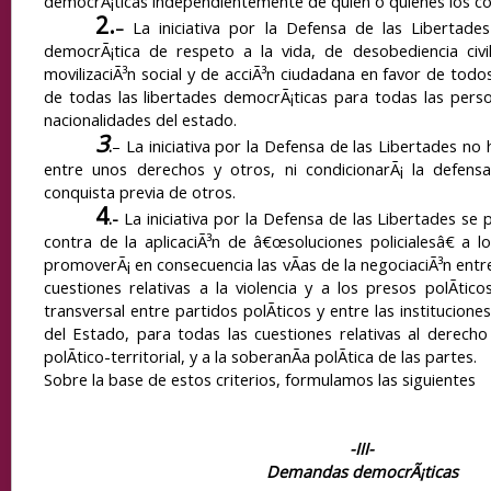
democrÃ¡ticas independientemente de quien o quienes los co
2.
–
La iniciativa por la Defensa de las Libertade
democrÃ¡tica de
respeto a la vida, de
desobediencia civil
movilizaciÃ³n social y de acciÃ³n ciudadana en favor de tod
de todas las libertades democrÃ¡ticas para todas las person
nacionalidades del estado.
3
.
– La iniciativa por la Defensa de las Libertades no 
entre unos derechos y otros, ni condicionarÃ¡ la defen
conquista previa de otros.
4
.-
La iniciativa por la
Defensa de las Libertades se 
contra de la aplicaciÃ³n de â€œsoluciones policialesâ€ a l
promoverÃ¡ en consecuencia las vÃ­as de la negociaciÃ³n entr
cuestiones relativas a la violencia y a los presos polÃ­ticos
transversal entre partidos polÃ­ticos y entre las instituciones
del Estado, para todas las cuestiones relativas al derecho 
polÃ­tico-territorial, y a la soberanÃ­a polÃ­tica de las partes.
Sobre la base de estos criterios, formulamos las siguientes
-III-
Demandas democrÃ¡ticas