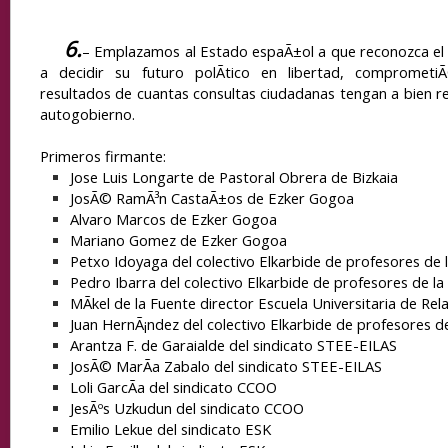
6.
Emplazamos al Estado espaÃ±ol a que reconozca el 
–
a decidir su futuro polÃ­tico en libertad, compromet
resultados de cuantas consultas ciudadanas tengan a bien rea
autogobierno.
Primeros firmante:
Jose Luis Longarte de Pastoral Obrera de Bizkaia
JosÃ© RamÃ³n CastaÃ±os de Ezker Gogoa
Alvaro Marcos de Ezker Gogoa
Mariano Gomez de Ezker Gogoa
Petxo Idoyaga del colectivo Elkarbide de profesores de 
Pedro Ibarra del colectivo Elkarbide de profesores de l
MÃ­kel de la Fuente director Escuela Universitaria de Rel
Juan HernÃ¡ndez del colectivo Elkarbide de profesores d
Arantza F. de Garaialde del sindicato STEE-EILAS
JosÃ© MarÃ­a Zabalo del sindicato STEE-EILAS
Loli GarcÃ­a del sindicato CCOO
JesÃºs Uzkudun del sindicato CCOO
Emilio Lekue del sindicato ESK