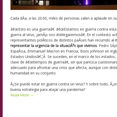
Cada dÃ­a, a las 20.00, miles de personas salen a aplaudir en su
â€œEsto es una guerraâ€. â€œEstamos en guerra contra esta
guerra al virus, jamÃ¡s nos doblegaremosâ€. En el contexto a
representantes polÃ­ticos de distintos paÃ­ses han recurrido al
m
representar la urgencia de la situaciÃ³n que vivimos
. Pedro SÃ¡
EspaÃ±a, Emmanuel Macron en Francia, Boris Johnson en Ingl
Estados Unidosâ€¦Â Se suceden, en el marco de los estados,
clave de â€œtiempos de guerraâ€, sin que parezca cuestionars
adecuado para afrontar una crisis que afecta, aunque con disti
humanidad en su conjunto.
Â¿Se puede estar en guerra contra un virus? Y sobre todo, Â¿es
buena estrategia para atajar una pandemia?
Read More →