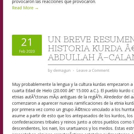
provocaron las reacciones que provocaron.
Read More →
UN BREVE RESUMEN
21
HISTORIA KURDA Â
Feb 2020
ABDULLAH Ã–CALA
by
demagun
⋅
Leave a Comment
Muy probablemente la lengua y la cultura kurdas empezaron a d
cuarta Edad de Hielo (20.000 â€“ 15.000 a.C.). El pueblo kurdo c
etnias autÃ³ctonas mÃ¡s antiguas de la regiÃ³n. Alrededor del a
comenzaron a aparecer nuevas ramificaciones de la etnia kurda
por primera vez como un grupo Ã©tnico vinculado a los hurritas
asume a partir de esto que los antepasados de los kurdos, los 
confederaciones tribales y reinos junto a otros pueblos como l
descendientes, los nairi, los urartuanos y los medos. Estas estr