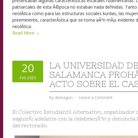
presentaban algunas caracterÃ­sticas estatales rudimentarias. 
patriarcales de esta Ã©poca no estaban nada definidas. Tanto 
neolÃ­tica como para las estructuras sociales kurdas, las muje
preeminente, caracterÃ­stica que se torna aÃºn mÃ¡s evidente d
neolÃ­tica.
Read More →
LA UNIVERSIDAD D
20
SALAMANCA PROHÃ
Feb 2020
ACTO SOBRE EL CA
by
demagun
⋅
Leave a Comment
El Colectivo Estudiantil Alternativo, organizador 
seguirÃ¡ adelante con la celebraciÃ³n y denuncia l
del rectorado.