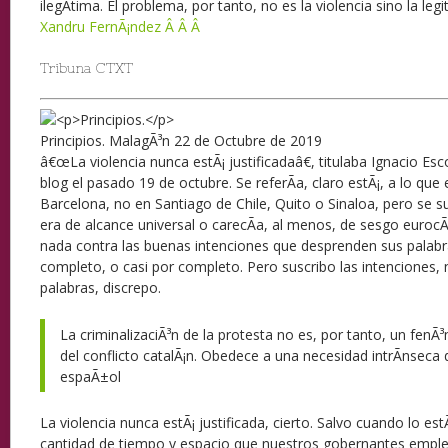
ilegÃ­tima. El problema, por tanto, no es la violencia sino la leg
Xandru FernÃ¡ndez Â Â Â
Tribuna CTXT
Principios.
MalagÃ³n
22 de Octubre de 2019
â€œLa violencia nunca estÃ¡ justificadaâ€, titulaba Ignacio Es
blog el pasado 19 de octubre. Se referÃ­a, claro estÃ¡, a lo qu
Barcelona, no en Santiago de Chile, Quito o Sinaloa, pero se 
era de alcance universal o carecÃ­a, al menos, de sesgo euroc
nada contra las buenas intenciones que desprenden sus palabra
completo, o casi por completo. Pero suscribo las intenciones, 
palabras, discrepo.
La criminalizaciÃ³n de la protesta no es, por tanto, un fenÃ³
del conflicto catalÃ¡n. Obedece a una necesidad intrÃ­nseca d
espaÃ±ol
La violencia nunca estÃ¡ justificada, cierto. Salvo cuando lo est
cantidad de tiempo y espacio que nuestros gobernantes emple