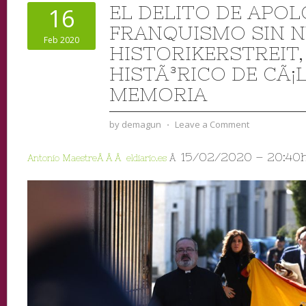
EL DELITO DE APOL
16
FRANQUISMO SIN 
Feb 2020
HISTORIKERSTREIT
HISTÃ³RICO DE CÃ¡
MEMORIA
by
demagun
⋅
Leave a Comment
15/02/2020 – 20:40
Antonio MaestreÂ Â Â eldiario.es
Â