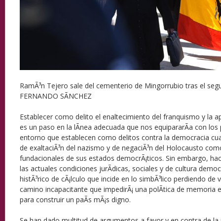
RamÃ³n Tejero sale del cementerio de Mingorrubio tras el seg
FERNANDO SÃNCHEZ
Establecer como delito el enaltecimiento del franquismo y la a
es un paso en la lÃ­nea adecuada que nos equipararÃ­a con los
entorno que establecen como delitos contra la democracia cual
de exaltaciÃ³n del nazismo y de negaciÃ³n del Holocausto co
fundacionales de sus estados democrÃ¡ticos. Sin embargo, ha
las actuales condiciones jurÃ­dicas, sociales y de cultura democ
histÃ³rico de cÃ¡lculo que incide en lo simbÃ³lico perdiendo de v
camino incapacitante que impedirÃ¡ una polÃ­tica de memoria ef
para construir un paÃ­s mÃ¡s digno.
Se han dado multitud de argumentos a favor y en contra de la 