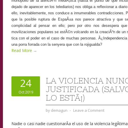
monopolio de la atenciÃ³n mediÃ¡tica (hasta el punto de que incl
dejado de aparecer en los telediarios) nos obliga a reflexionar a diario
ello, inevitablemente, nos conduce a innumerables contradicciones.
que la posible ruptura de EspaÃ±a nos parece atractiva y que s
complicidad al pensar en ello; pero por otro nos desespera que t
movilizaciones populares se estÃ©n volcando en la creaciÃ³n de un 
tica con el poder en el caso de muchas personas. Â¿Independenc
una porra forrada con la senyera que con la rojigualda?
Read More →
LA VIOLENCIA NUNC
24
JUSTIFICADA (SAL
Oct 2019
LO ESTÃ¡)
by
demagun
⋅
Leave a Comment
Nadie o casi nadie cuestionarÃ­a el uso de la violencia legÃ­tim