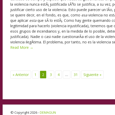
la violencia nunca estÃ¡ justificada sÃ³lo se justifica, a su vez,
justificar cierto uso de la violencia. Esto puede parecer un lÃ­o,
se quiere decir, en el fondo, es que, como
esa
violencia no est
que aplicar
esta
que sÃ­ lo estÃ¡. Como hay gente quemando c
legitimidad para hacerlo (violencia injustificada), tenemos que
esos grupos de incendiarios y, en la medida de lo posible, deten
justificada). Nadie o casi nadie cuestionarÃ­a el uso de la viole
violencia ilegÃ­tima. El problema, por tanto, no es la violencia si
Read More →
« Anterior
1
2
3
4
…
31
Siguiente »
© Copyright 2026 -
DEMAGUN