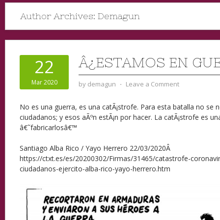
Author Archives:
Demagun
Â¿ESTAMOS EN GU
22
Mar 2020
by
demagun
⋅
Leave a Comment
No es una guerra, es una catÃ¡strofe. Para esta batalla no se 
ciudadanos; y esos aÃºn estÃ¡n por hacer. La catÃ¡strofe es u
â€˜fabricarlosâ€™
Santiago Alba Rico / Yayo Herrero
22/03/2020
Â
https://ctxt.es/es/20200302/Firmas/31465/catastrofe-coronavi
ciudadanos-ejercito-alba-rico-yayo-herrero.htm