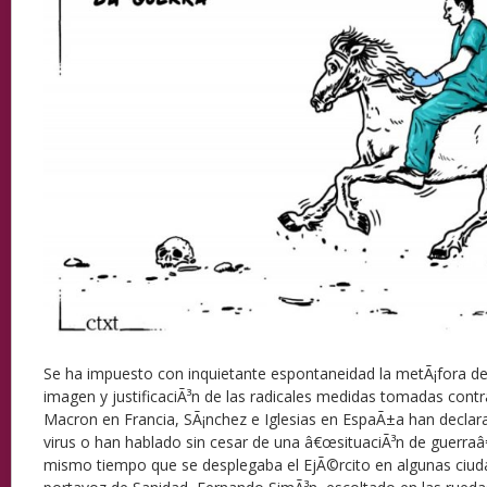
Se ha impuesto con inquietante espontaneidad la metÃ¡fora d
imagen y justificaciÃ³n de las radicales medidas tomadas contra 
Macron en Francia, SÃ¡nchez e Iglesias en EspaÃ±a han declar
virus o han hablado sin cesar de una â€œsituaciÃ³n de guerraâ€
mismo tiempo que se desplegaba el EjÃ©rcito en algunas ciud