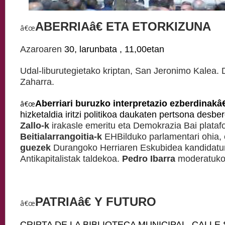
ABERRIAâ€ ETA ETORKIZUNA
â€œ
Azaroaren
30, larunbata , 11,00etan
Udal-liburutegietako kriptan, San Jeronimo Kalea.
Zaharra.
Aberriari buruzko interpretazio ezberdinakâ€
â€œ
hizketaldia iritzi politikoa daukaten pertsona desbe
Zallo-k
irakasle emeritu eta Demokrazia Bai plata
Beitialarrangoitia-k
EHBilduko parlamentari ohia,
guezek
Durangoko Herriaren Eskubidea kandidatur
Antikapitalistak taldekoa.
Pedro Ibarra
moderatuko
PATRIAâ€ Y FUTURO
â€œ
CRIPTA DE LA BIBLIOTECA MUNICIPAL, CALLE