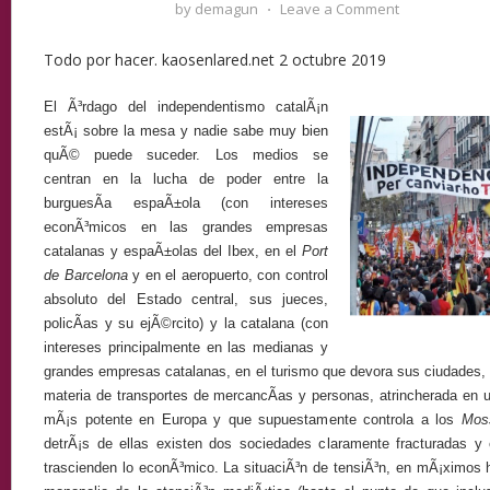
by
demagun
⋅
Leave a Comment
Todo por hacer. kaosenlared.net 2 octubre 2019
El Ã³rdago del independentismo catalÃ¡n
estÃ¡ sobre la mesa y nadie sabe muy bien
quÃ© puede suceder. Los medios se
centran en la lucha de poder entre la
burguesÃ­a espaÃ±ola (con intereses
econÃ³micos en las grandes empresas
catalanas y espaÃ±olas del Ibex, en el
Port
de Barcelona
y en el aeropuerto, con control
absoluto del Estado central, sus jueces,
policÃ­as y su ejÃ©rcito) y la catalana (con
intereses principalmente en las medianas y
grandes empresas catalanas, en el turismo que devora sus ciudades,
materia de transportes de mercancÃ­as y personas, atrincherada en
mÃ¡s potente en Europa y que supuestamente controla a los
Mos
detrÃ¡s de ellas existen dos sociedades claramente fracturadas y
trascienden lo econÃ³mico. La situaciÃ³n de tensiÃ³n, en mÃ¡ximos 