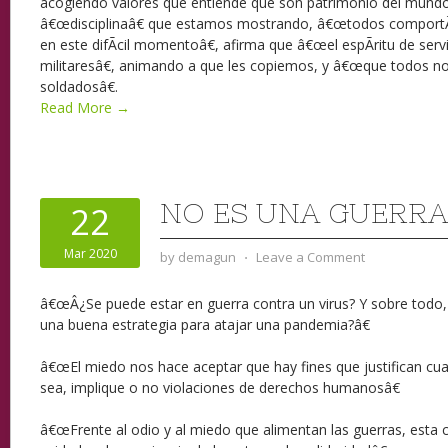
acogiendo valores que entiende que son patrimonio del mundo 
â€œdisciplinaâ€ que estamos mostrando, â€œtodos compor
en este difÃ­cil momentoâ€, afirma que â€œel espÃ­ritu de serv
militaresâ€, animando a que les copiemos, y â€œque todos
soldadosâ€.
Read More →
NO ES UNA GUERRA
22
Mar 2020
by
demagun
⋅
Leave a Comment
â€œÂ¿Se puede estar en guerra contra un virus? Y sobre todo, Â
una buena estrategia para atajar una pandemia?â€
â€œEl miedo nos hace aceptar que hay fines que justifican cua
sea, implique o no violaciones de derechos humanosâ€
â€œFrente al odio y al miedo que alimentan las guerras, esta c