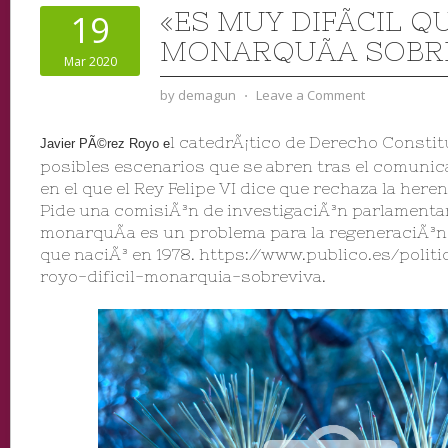
«ES MUY DIFÃ­CIL Q
19
MONARQUÃ­A SOBR
Mar 2020
by
demagun
⋅
Leave a Comment
l catedrÃ¡tico de Derecho Constitu
Javier PÃ©rez Royo e
posibles escenarios que se abren tras el comunic
en el que el Rey Felipe VI dice que rechaza la heren
Pide una comisiÃ³n de investigaciÃ³n parlamentar
monarquÃ­a es un problema para la regeneraciÃ³n
que naciÃ³ en 1978. https://www.publico.es/politi
royo-dificil-monarquia-sobreviva.