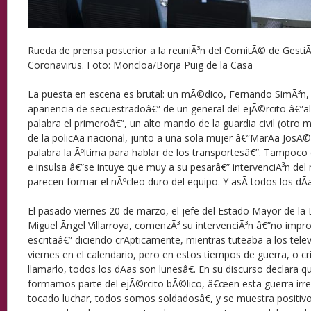
Rueda de prensa posterior a la reuniÃ³n del ComitÃ© de Gesti
Coronavirus. Foto: Moncloa/Borja Puig de la Casa
La puesta en escena es brutal: un mÃ©dico, Fernando SimÃ³n
apariencia de secuestradoâ€” de un general del ejÃ©rcito â€”a
palabra el primeroâ€”, un alto mando de la guardia civil (otro m
de la policÃ­a nacional, junto a una sola mujer â€”MarÃ­a JosÃ©
palabra la Ãºltima para hablar de los transportesâ€”. Tampoco 
e insulsa â€”se intuye que muy a su pesarâ€” intervenciÃ³n del
parecen formar el nÃºcleo duro del equipo. Y asÃ­ todos los dÃ­a
El pasado viernes 20 de marzo, el jefe del Estado Mayor de la 
Miguel Ãngel Villarroya, comenzÃ³ su intervenciÃ³n â€”no impr
escritaâ€” diciendo crÃ­pticamente, mientras tuteaba a los tel
viernes en el calendario, pero en estos tiempos de guerra, o cr
llamarlo, todos los dÃ­as son lunesâ€. En su discurso declara 
formamos parte del ejÃ©rcito bÃ©lico, â€œen esta guerra irre
tocado luchar, todos somos soldadosâ€, y se muestra positiv