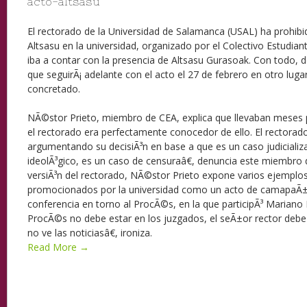
acto-altsasu
El rectorado de la Universidad de Salamanca (USAL) ha prohibi
Altsasu en la universidad, organizado por el Colectivo Estudianti
iba a contar con la presencia de Altsasu Gurasoak. Con todo,
que seguirÃ¡ adelante con el acto el 27 de febrero en otro luga
concretado.
NÃ©stor Prieto, miembro de CEA, explica que llevaban meses 
el rectorado era perfectamente conocedor de ello. El rectorad
argumentando su decisiÃ³n en base a que es un caso judicial
ideolÃ³gico, es un caso de censuraâ€, denuncia este miembro 
versiÃ³n del rectorado, NÃ©stor Prieto expone varios ejempl
promocionados por la universidad como un acto de camapaÃ±
conferencia en torno al ProcÃ©s, en la que participÃ³ Mariano
ProcÃ©s no debe estar en los juzgados, el seÃ±or rector debe 
no ve las noticiasâ€, ironiza.
Read More →