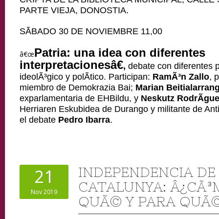
PARTE VIEJA, DONOSTIA.
SÃBADO 30 DE NOVIEMBRE 11,00
Patria: una idea con diferentes
â€œ
interpretacionesâ€
,
debate con diferentes 
ideolÃ³gico y polÃ­tico. Participan:
RamÃ³n Zallo
, 
miembro de Demokrazia Bai;
Marian Beitialarrang
exparlamentaria de EHBildu, y
Neskutz RodrÃ­gu
Herriaren Eskubidea de Durango y militante de Anti
el debate
Pedro Ibarra
.
INDEPENDENCIA DE
21
CATALUNYA: Â¿CÃ³
Nov 2019
QUÃ© Y PARA QUÃ