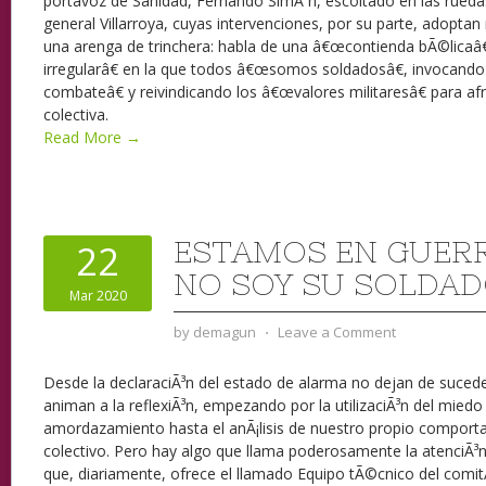
portavoz de Sanidad, Fernando SimÃ³n, escoltado en las rued
general Villarroya, cuyas intervenciones, por su parte, adopta
una arenga de trinchera: habla de una â€œcontienda bÃ©licaâ
irregularâ€ en la que todos â€œsomos soldadosâ€, invocan
combateâ€ y reivindicando los â€œvalores militaresâ€ para a
colectiva.
Read More →
ESTAMOS EN GUERR
22
NO SOY SU SOLDA
Mar 2020
by
demagun
⋅
Leave a Comment
Desde la declaraciÃ³n del estado de alarma no dejan de suced
animan a la reflexiÃ³n, empezando por la utilizaciÃ³n del mi
amordazamiento hasta el anÃ¡lisis de nuestro propio comport
colectivo. Pero hay algo que llama poderosamente la atenciÃ³n
que, diariamente, ofrece el llamado Equipo tÃ©cnico del comitÃ