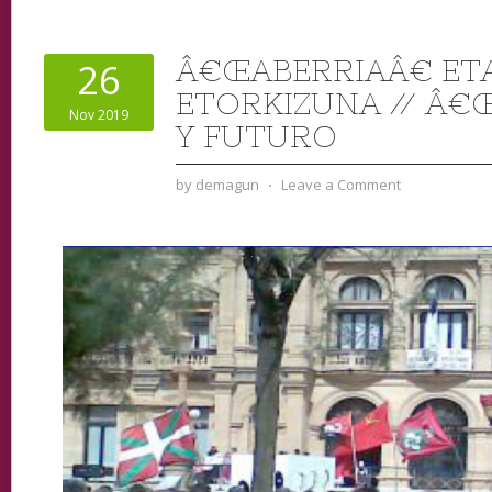
Â€ŒABERRIAÂ€ ET
26
ETORKIZUNA // Â€
Nov 2019
Y FUTURO
by
demagun
⋅
Leave a Comment