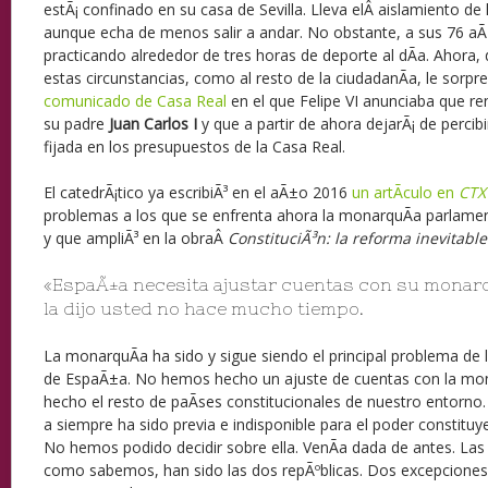
estÃ¡ confinado en su casa de Sevilla. Lleva elÂ aislamiento d
aunque echa de menos salir a andar. No obstante, a sus 76 aÃ
practicando alrededor de tres horas de deporte al dÃ­a. Ahora, 
estas circunstancias, como al resto de la ciudadanÃ­a, le sorp
comunicado de Casa Real
en el que Felipe VI anunciaba que re
su padre
Juan Carlos I
y que a partir de ahora dejarÃ¡ de percibi
fijada en los presupuestos de la Casa Real.
El catedrÃ¡tico ya escribiÃ³ en el aÃ±o 2016
un artÃ­culo en
CTX
problemas a los que se enfrenta ahora la monarquÃ­a parlamen
y que ampliÃ³ en la obraÂ
ConstituciÃ³n: la reforma inevitable
«EspaÃ±a necesita ajustar cuentas con su monarq
la dijo usted no hace mucho tiempo.
La monarquÃ­a ha sido y sigue siendo el principal problema de l
de EspaÃ±a. No hemos hecho un ajuste de cuentas con la mon
hecho el resto de paÃ­ses constitucionales de nuestro entorn
a siempre ha sido previa e indisponible para el poder constitu
No hemos podido decidir sobre ella. VenÃ­a dada de antes. Las
como sabemos, han sido las dos repÃºblicas. Dos excepciones