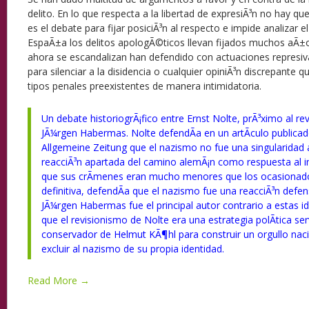
delito. En lo que respecta a la libertad de expresiÃ³n no hay 
es el debate para fijar posiciÃ³n al respecto e impide analizar e
EspaÃ±a los delitos apologÃ©ticos llevan fijados muchos aÃ±o
ahora se escandalizan han defendido con actuaciones represiv
para silenciar a la disidencia o cualquier opiniÃ³n discrepante q
tipos penales preexistentes de manera intimidatoria.
Un debate historiogrÃ¡fico entre Ernst Nolte, prÃ³ximo al rev
JÃ¼rgen Habermas. Nolte defendÃ­a en un artÃ­culo publica
Allgemeine Zeitung
que el nazismo no fue una singularidad
reacciÃ³n apartada del camino alemÃ¡n como respuesta al im
que sus crÃ­menes eran mucho menores que los ocasionado
definitiva, defendÃ­a que el nazismo fue una reacciÃ³n defens
JÃ¼rgen Habermas fue el principal autor contrario a estas 
que el revisionismo de Nolte era una estrategia polÃ­tica se
conservador de Helmut KÃ¶hl para construir un orgullo nac
excluir al nazismo de su propia identidad.
Read More →